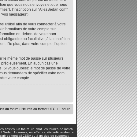
mation que vous nous envoyez et que nous
ymes”), l’inscription sur “AllezSedan.com”
r “vos messages”).
l utilisé afin de vous connecter à votre
s informations de votre compte sur
nformation en-dehors de votre nom
 obligatoire ou facultative, à la discrétion
nt. De plus, dans votre compte, l’option
iser le même mot de passe sur plusieurs
vez précieusement. En aucun cas une
. Si vous oubliez le mot de passe de votre
e vous demandera de spécifier votre nom
ndre votre compte.
ies du forum
• Heures au format UTC + 1 heure
s articles, un forum, un chat, les feuilles de match,
rtif Sedan Ardennes, en effet, ce site indépendant a
lub de football CSSA ou à un club de supporter.