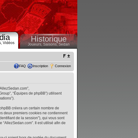
dia
Historique
s,
Vidéos
Joueurs,
Saisons,
Sedan
FAQ
Inscription
Connexion
 “AllezSedan.com”,
 Group”, “Équipes de phpBB”) utilisent
ations”).
l phpBB créera un certain nombre de
. Les deux premiers cookies ne contiennent
identifiant de la session”), qui vous sont
“AllezSedan.com”. Il est utilisé afin de
ux-ci soient hors de portée du document