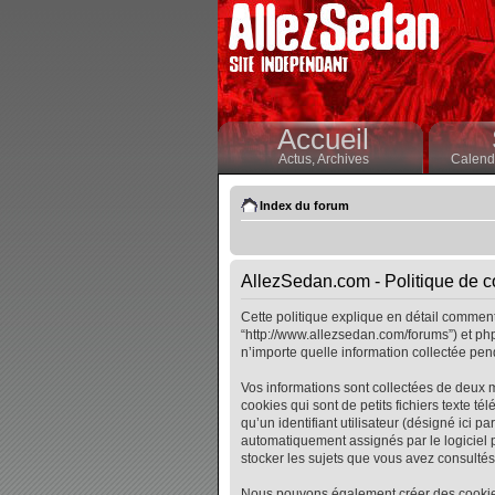
Accueil
Actus,
Archives
Calendr
Index du forum
AllezSedan.com - Politique de co
Cette politique explique en détail comment 
“http://www.allezsedan.com/forums”) et php
n’importe quelle information collectée pend
Vos informations sont collectées de deux 
cookies qui sont de petits fichiers texte t
qu’un identifiant utilisateur (désigné ici pa
automatiquement assignés par le logiciel p
stocker les sujets que vous avez consultés, 
Nous pouvons également créer des cookies