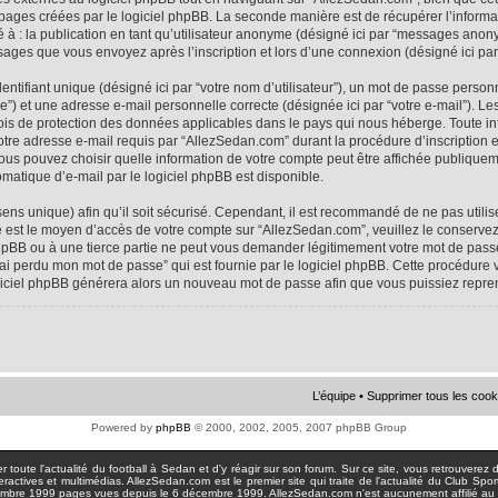
 pages créées par le logiciel phpBB. La seconde manière est de récupérer l’infor
ité à : la publication en tant qu’utilisateur anonyme (désigné ici par “messages anon
ssages que vous envoyez après l’inscription et lors d’une connexion (désigné ici pa
tifiant unique (désigné ici par “votre nom d’utilisateur”), un mot de passe personne
e”) et une adresse e-mail personnelle correcte (désignée ici par “votre e-mail”). Le
ois de protection des données applicables dans le pays qui nous héberge. Toute i
votre adresse e-mail requis par “AllezSedan.com” durant la procédure d’inscription est
us pouvez choisir quelle information de votre compte peut être affichée publiqueme
matique d’e-mail par le logiciel phpBB est disponible.
sens unique) afin qu’il soit sécurisé. Cependant, il est recommandé de ne pas util
asse est le moyen d’accès de votre compte sur “AllezSedan.com”, veuillez le conser
hpBB ou à une tierce partie ne peut vous demander légitimement votre mot de passe
J’ai perdu mon mot de passe” qui est fournie par le logiciel phpBB. Cette procédur
logiciel phpBB générera alors un nouveau mot de passe afin que vous puissiez repre
L’équipe
•
Supprimer tous les cook
Powered by
phpBB
© 2000, 2002, 2005, 2007 phpBB Group
toute l'actualité du football à Sedan et d'y réagir sur son forum. Sur ce site, vous retrouverez de
actives et multimédias. AllezSedan.com est le premier site qui traite de l'actualité du Club Spo
pages vues depuis le 6 décembre 1999. AllezSedan.com n'est aucunement affilié au c