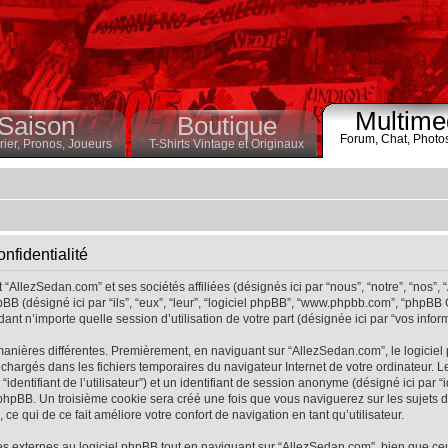
Multime
Saison
Boutique
Forum,
Chat,
Photo
ier,
Pronos,
Joueurs
T-Shirts Vintage et Originaux
nfidentialité
“AllezSedan.com” et ses sociétés affiliées (désignés ici par “nous”, “notre”, “nos”,
BB (désigné ici par “ils”, “eux”, “leur”, “logiciel phpBB”, “www.phpbb.com”, “phpBB
ant n’importe quelle session d’utilisation de votre part (désignée ici par “vos inform
manières différentes. Premièrement, en naviguant sur “AllezSedan.com”, le logicie
éléchargés dans les fichiers temporaires du navigateur Internet de votre ordinateur
r “identifiant de l’utilisateur”) et un identifiant de session anonyme (désigné ici par “
hpBB. Un troisième cookie sera créé une fois que vous naviguerez sur les sujets de 
ce qui de ce fait améliore votre confort de navigation en tant qu’utilisateur.
 externes au logiciel phpBB tout en naviguant sur “AllezSedan.com”, bien que ce