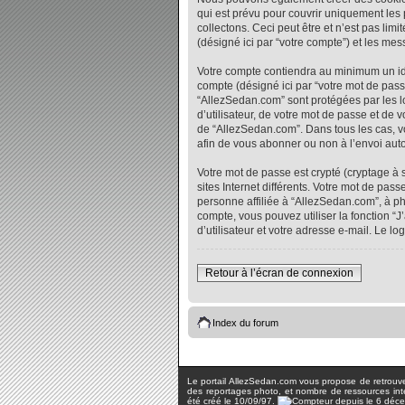
qui est prévu pour couvrir uniquement les
collectons. Ceci peut être et n’est pas lim
(désigné ici par “votre compte”) et les me
Votre compte contiendra au minimum un iden
compte (désigné ici par “votre mot de pass
“AllezSedan.com” sont protégées par les l
d’utilisateur, de votre mot de passe et de 
de “AllezSedan.com”. Dans tous les cas, vo
afin de vous abonner ou non à l’envoi auto
Votre mot de passe est crypté (cryptage à 
sites Internet différents. Votre mot de p
personne affiliée à “AllezSedan.com”, à p
compte, vous pouvez utiliser la fonction “
d’utilisateur et votre adresse e-mail. Le 
Retour à l’écran de connexion
Index du forum
Le portail AllezSedan.com vous propose de retrouver 
des reportages photo, et nombre de ressources inter
été créé le 10/09/97.