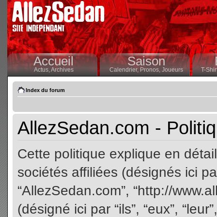
Accueil
Saison
Actus,
Archives
Calendrier,
Pronos,
Joueurs
T-Shir
Index du forum
AllezSedan.com - Politiq
Cette politique explique en dét
sociétés affiliées (désignés ici pa
“AllezSedan.com”, “http://www.a
(désigné ici par “ils”, “eux”, “le