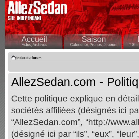
Accueil
Saison
Actus,
Archives
Calendrier,
Pronos,
Joueurs
T-Shir
Index du forum
AllezSedan.com - Politiq
Cette politique explique en dét
sociétés affiliées (désignés ici pa
“AllezSedan.com”, “http://www.a
(désigné ici par “ils”, “eux”, “le