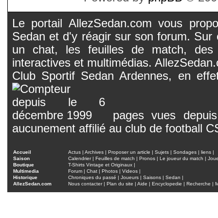
Le portail AllezSedan.com vous propos
Sedan et d'y réagir sur son forum. Sur c
un chat, les feuilles de match, des
interactives et multimédias. AllezSedan.c
Club Sportif Sedan Ardennes, en effet
pages vues depuis 
aucunement affilié au club de football 
Accueil
Actus
|
Archives
|
Proposer un article
|
Sujets
|
Sondages
|
liens
|
Saison
Calendrier
|
Feuilles de match
|
Pronos
|
Le joueur du match
|
Jou
Boutique
T-Shirts Vintage et Originaux
|
Multimedia
Forum
|
Chat
|
Photos
|
Videos
|
Historique
Chroniques du passé
|
Joueurs
|
Saisons
|
Sedan
|
AllezSedan.com
Nous contacter
|
Plan du site
|
Aide
|
Encyclopedie
|
Recherche
|
M