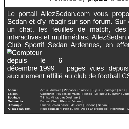
Le portail AllezSedan.com vous propos
Sedan et d'y réagir sur son forum. Sur c
un chat, les feuilles de match, des
interactives et multimédias. AllezSedan.c
Club Sportif Sedan Ardennes, en effet
pages vues depuis 
aucunement affilié au club de football 
Accueil
Actus
|
Archives
|
Proposer un article
|
Sujets
|
Sondages
|
liens
|
Saison
Calendrier
|
Feuilles de match
|
Pronos
|
Le joueur du match
|
Jou
Boutique
T-Shirts Vintage et Originaux
|
Multimedia
Forum
|
Chat
|
Photos
|
Videos
|
Historique
Chroniques du passé
|
Joueurs
|
Saisons
|
Sedan
|
AllezSedan.com
Nous contacter
|
Plan du site
|
Aide
|
Encyclopedie
|
Recherche
|
M