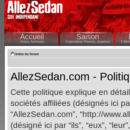
Accueil
Saison
Actus,
Archives
Calendrier,
Pronos,
Joueurs
T-Shir
Index du forum
AllezSedan.com - Politiq
Cette politique explique en dét
sociétés affiliées (désignés ici pa
“AllezSedan.com”, “http://www.a
(désigné ici par “ils”, “eux”, “le