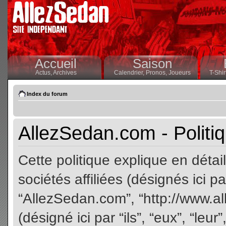
Accueil
Saison
Actus,
Archives
Calendrier,
Pronos,
Joueurs
T-Shir
Index du forum
AllezSedan.com - Politiq
Cette politique explique en dét
sociétés affiliées (désignés ici pa
“AllezSedan.com”, “http://www.a
(désigné ici par “ils”, “eux”, “le