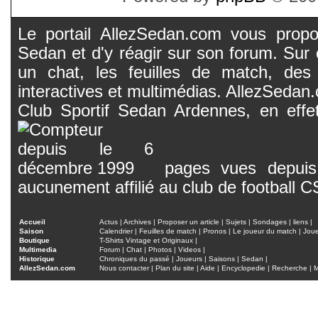
Le portail AllezSedan.com vous propos
Sedan et d'y réagir sur son forum. Sur c
un chat, les feuilles de match, des
interactives et multimédias. AllezSedan.c
Club Sportif Sedan Ardennes, en effet
pages vues depuis 
aucunement affilié au club de football 
Accueil
Actus
|
Archives
|
Proposer un article
|
Sujets
|
Sondages
|
liens
|
Saison
Calendrier
|
Feuilles de match
|
Pronos
|
Le joueur du match
|
Jou
Boutique
T-Shirts Vintage et Originaux
|
Multimedia
Forum
|
Chat
|
Photos
|
Videos
|
Historique
Chroniques du passé
|
Joueurs
|
Saisons
|
Sedan
|
AllezSedan.com
Nous contacter
|
Plan du site
|
Aide
|
Encyclopedie
|
Recherche
|
M