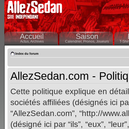
Accueil
Saison
Actus,
Archives
Calendrier,
Pronos,
Joueurs
T-Shir
Index du forum
AllezSedan.com - Politiq
Cette politique explique en dét
sociétés affiliées (désignés ici pa
“AllezSedan.com”, “http://www.a
(désigné ici par “ils”, “eux”, “le