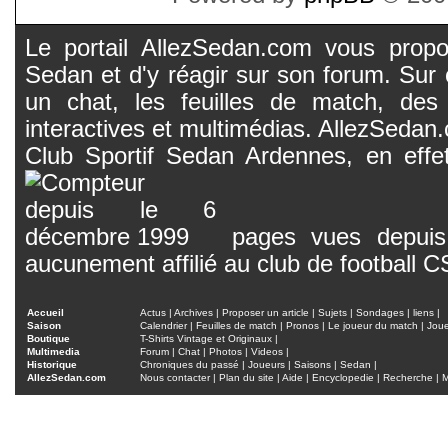
Le portail AllezSedan.com vous propos
Sedan et d'y réagir sur son forum. Sur c
un chat, les feuilles de match, des
interactives et multimédias. AllezSedan.c
Club Sportif Sedan Ardennes, en effet
pages vues depuis 
aucunement affilié au club de football 
Accueil
Actus
|
Archives
|
Proposer un article
|
Sujets
|
Sondages
|
liens
|
Saison
Calendrier
|
Feuilles de match
|
Pronos
|
Le joueur du match
|
Jou
Boutique
T-Shirts Vintage et Originaux
|
Multimedia
Forum
|
Chat
|
Photos
|
Videos
|
Historique
Chroniques du passé
|
Joueurs
|
Saisons
|
Sedan
|
AllezSedan.com
Nous contacter
|
Plan du site
|
Aide
|
Encyclopedie
|
Recherche
|
M