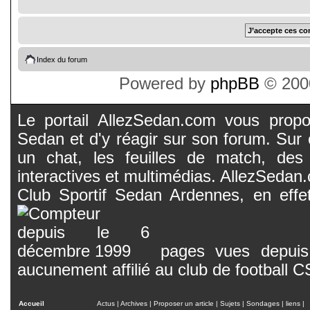
Index du forum
Powered by
phpBB
© 2000
Le portail AllezSedan.com vous propos
Sedan et d'y réagir sur son forum. Sur c
un chat, les feuilles de match, des
interactives et multimédias. AllezSedan.c
Club Sportif Sedan Ardennes, en effet
pages vues depuis 
aucunement affilié au club de football 
Accueil
Actus
|
Archives
|
Proposer un article
|
Sujets
|
Sondages
|
liens
|