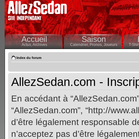
Accueil
Saison
Actus,
Archives
Calendrier,
Pronos,
Joueurs
T-Shir
Index du forum
AllezSedan.com - Inscri
En accédant à “AllezSedan.com” (
“AllezSedan.com”, “http://www.a
d’être légalement responsable de
n’acceptez pas d’être légalement