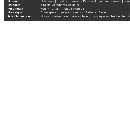
Saison
Calendrier
|
Feuilles de match
|
Pronos
|
Le joueur du match
|
Jou
Boutique
T-Shirts Vintage et Originaux
|
Multimedia
Forum
|
Chat
|
Photos
|
Videos
|
Historique
Chroniques du passé
|
Joueurs
|
Saisons
|
Sedan
|
AllezSedan.com
Nous contacter
|
Plan du site
|
Aide
|
Encyclopedie
|
Recherche
|
M