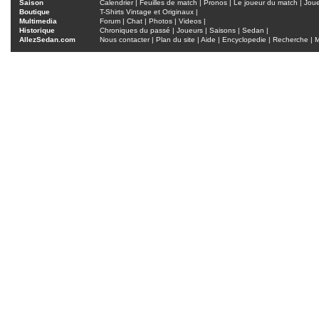
Saison
Calendrier
|
Feuilles de match
|
Pronos
|
Le joueur du match
|
Jou
Boutique
T-Shirts Vintage et Originaux
|
Multimedia
Forum
|
Chat
|
Photos
|
Videos
|
Historique
Chroniques du passé
|
Joueurs
|
Saisons
|
Sedan
|
AllezSedan.com
Nous contacter
|
Plan du site
|
Aide
|
Encyclopedie
|
Recherche
|
M