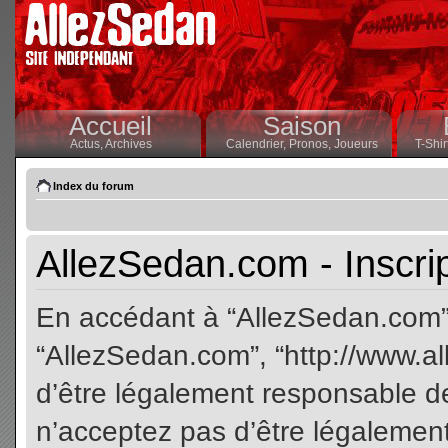
Accueil
Saison
Actus,
Archives
Calendrier,
Pronos,
Joueurs
T-Shir
Index du forum
AllezSedan.com - Inscri
En accédant à “AllezSedan.com” (
“AllezSedan.com”, “http://www.a
d’être légalement responsable de
n’acceptez pas d’être légalement