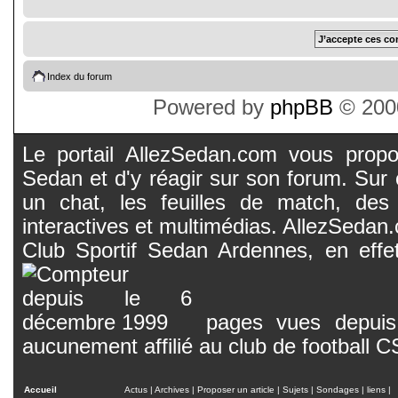
Index du forum
Powered by
phpBB
© 2000
Le portail AllezSedan.com vous propos
Sedan et d'y réagir sur son forum. Sur c
un chat, les feuilles de match, des
interactives et multimédias. AllezSedan.c
Club Sportif Sedan Ardennes, en effet
pages vues depuis 
aucunement affilié au club de football 
Accueil
Actus
|
Archives
|
Proposer un article
|
Sujets
|
Sondages
|
liens
|