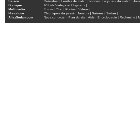
Saison
Calendrier
|
Feuilles de match
|
Pronos
|
Le joueur du match
|
Jou
Boutique
T-Shirts Vintage et Originaux
|
Multimedia
Forum
|
Chat
|
Photos
|
Videos
|
Historique
Chroniques du passé
|
Joueurs
|
Saisons
|
Sedan
|
AllezSedan.com
Nous contacter
|
Plan du site
|
Aide
|
Encyclopedie
|
Recherche
|
M