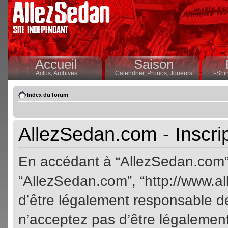
Accueil
Saison
Actus,
Archives
Calendrier,
Pronos,
Joueurs
T-Shir
Index du forum
AllezSedan.com - Inscri
En accédant à “AllezSedan.com” (
“AllezSedan.com”, “http://www.a
d’être légalement responsable de
n’acceptez pas d’être légalement