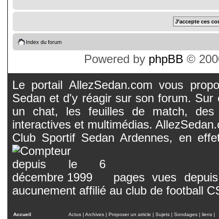
Index du forum
Powered by
phpBB
© 2000
Le portail AllezSedan.com vous propos
Sedan et d'y réagir sur son forum. Sur c
un chat, les feuilles de match, des
interactives et multimédias. AllezSedan.c
Club Sportif Sedan Ardennes, en effet
pages vues depuis 
aucunement affilié au club de football 
Accueil
Actus
|
Archives
|
Proposer un article
|
Sujets
|
Sondages
|
liens
|