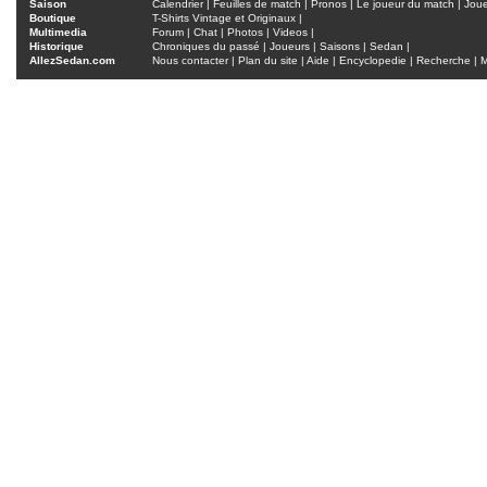
Saison
Calendrier
|
Feuilles de match
|
Pronos
|
Le joueur du match
|
Jou
Boutique
T-Shirts Vintage et Originaux
|
Multimedia
Forum
|
Chat
|
Photos
|
Videos
|
Historique
Chroniques du passé
|
Joueurs
|
Saisons
|
Sedan
|
AllezSedan.com
Nous contacter
|
Plan du site
|
Aide
|
Encyclopedie
|
Recherche
|
M