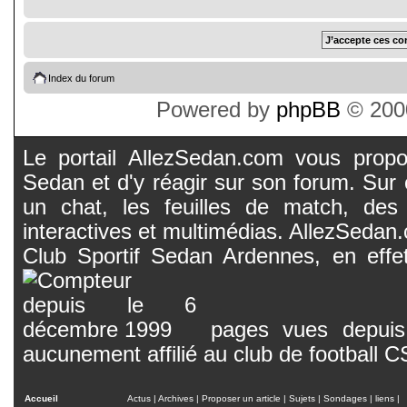
Index du forum
Powered by
phpBB
© 2000
Le portail AllezSedan.com vous propos
Sedan et d'y réagir sur son forum. Sur c
un chat, les feuilles de match, des
interactives et multimédias. AllezSedan.c
Club Sportif Sedan Ardennes, en effet
pages vues depuis 
aucunement affilié au club de football 
Accueil
Actus
|
Archives
|
Proposer un article
|
Sujets
|
Sondages
|
liens
|