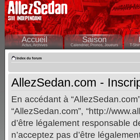
Accueil
Saison
Actus,
Archives
Calendrier,
Pronos,
Joueurs
T-Shir
Index du forum
AllezSedan.com - Inscri
En accédant à “AllezSedan.com” (
“AllezSedan.com”, “http://www.a
d’être légalement responsable de
n’acceptez pas d’être légalement