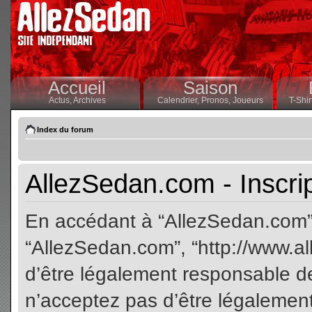
Accueil
Saison
Actus,
Archives
Calendrier,
Pronos,
Joueurs
T-Shir
Index du forum
AllezSedan.com - Inscri
En accédant à “AllezSedan.com” (
“AllezSedan.com”, “http://www.a
d’être légalement responsable de
n’acceptez pas d’être légalement