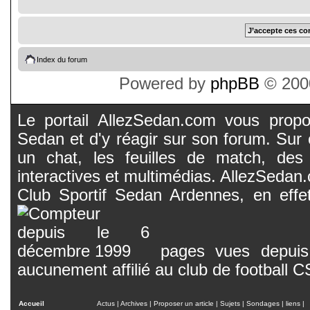
Index du forum
Powered by
phpBB
© 2000
Le portail AllezSedan.com vous propos
Sedan et d'y réagir sur son forum. Sur c
un chat, les feuilles de match, des
interactives et multimédias. AllezSedan.c
Club Sportif Sedan Ardennes, en effet
pages vues depuis 
aucunement affilié au club de football 
Accueil
Actus
|
Archives
|
Proposer un article
|
Sujets
|
Sondages
|
liens
|