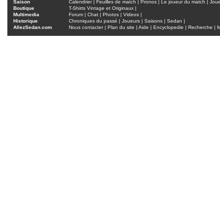
Saison
Calendrier
|
Feuilles de match
|
Pronos
|
Le joueur du match
|
Jou
Boutique
T-Shirts Vintage et Originaux
|
Multimedia
Forum
|
Chat
|
Photos
|
Videos
|
Historique
Chroniques du passé
|
Joueurs
|
Saisons
|
Sedan
|
AllezSedan.com
Nous contacter
|
Plan du site
|
Aide
|
Encyclopedie
|
Recherche
|
M