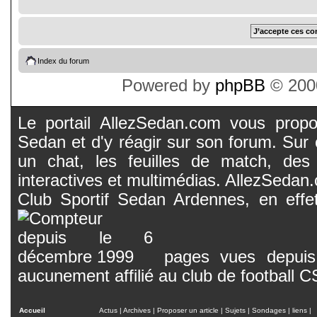
Index du forum
Powered by
phpBB
© 2000
Le portail AllezSedan.com vous propos
Sedan et d'y réagir sur son forum. Sur c
un chat, les feuilles de match, des
interactives et multimédias. AllezSedan.c
Club Sportif Sedan Ardennes, en effet
pages vues depuis 
aucunement affilié au club de football 
Accueil
Actus
|
Archives
|
Proposer un article
|
Sujets
|
Sondages
|
liens
|