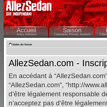
Accueil
Saison
Actus,
Archives
Calendrier,
Pronos,
Joueurs
T-Shir
Index du forum
AllezSedan.com - Inscri
En accédant à “AllezSedan.com” (
“AllezSedan.com”, “http://www.a
d’être légalement responsable de
n’acceptez pas d’être légalement