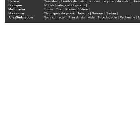
Saison
Calendrier
|
Feuilles de match
|
Pronos
|
Le joueur du match
|
Jou
Boutique
T-Shirts Vintage et Originaux
|
Multimedia
Forum
|
Chat
|
Photos
|
Videos
|
Historique
Chroniques du passé
|
Joueurs
|
Saisons
|
Sedan
|
AllezSedan.com
Nous contacter
|
Plan du site
|
Aide
|
Encyclopedie
|
Recherche
|
M