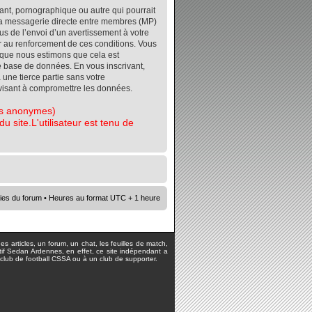
ant, pornographique ou autre qui pourrait
r la messagerie directe entre membres (MP)
s de l’envoi d’un avertissement à votre
er au renforcement de ces conditions. Vous
orsque nous estimons que cela est
re base de données. En vous inscrivant,
 une tierce partie sans votre
visant à compromettre les données.
tes anonymes)
 site.L'utilisateur est tenu de
ies du forum
• Heures au format UTC + 1 heure
s articles, un forum, un chat, les feuilles de match,
rtif Sedan Ardennes, en effet, ce site indépendant a
lub de football CSSA ou à un club de supporter.