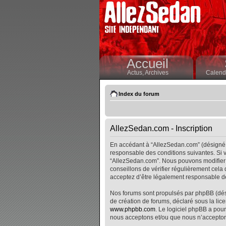
Accueil
Actus,
Archives
Calendr
Index du forum
AllezSedan.com - Inscription
En accédant à “AllezSedan.com” (désigné i
responsable des conditions suivantes. Si v
“AllezSedan.com”. Nous pouvons modifier 
conseillons de vérifier régulièrement cela
acceptez d’être légalement responsable de
Nos forums sont propulsés par phpBB (désig
de création de forums, déclaré sous la lice
www.phpbb.com
. Le logiciel phpBB a pour
nous acceptons et/ou que nous n’accepton