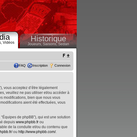
dia
Historique
s,
Vidéos
Joueurs,
Saisons,
Sedan
FAQ
Inscription
Connexion
”), vous acceptez d’être légalement
, veuillez ne pas utiliser et/ou accéder à
s modifications, bien que nous vous
modifications aient été effectuées, vous
, “Équipes de phpBB”), qui est une solution
rgé depuis
www.phpbb.fr
ou
nsable de la conduite et/ou du contenu que
hpbb.fr/
ou
http://www.phpbb.com/
.