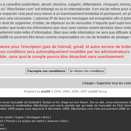
à caractère publicitaire, abusif, obscène, vulgaire, diffamatoire, choquant, menaç
ys où “AllezSedan.com” est hébergé ou la loi internationale. Il en est de même pou
pas respecter cela peut vous mener à un bannissement immédiat et permanent, en plu
eons cela nécessaire. L’adresse IP de tous les messages est enregistrée afin d’aid
e droit de supprimer, d’éditer, de déplacer ou de verrouiller n’importe quel sujet l
cceptez que toutes les informations que vous avez saisies soient stockées dans not
lemnt notre lettre d’information. Bien que cette information ne sera pas diffusée à
phpBB ne pourront être tenus comme responsables en cas de tentative de piratage 
atoire pour l’inscription (pas de hotmail, gmail, et autre service de boi
ces conditions sera automatiquement invalidée par les administrateurs du
lide, sans quoi le compte pourra être désactivé sans avertissement.
L’équipe
•
Supprimer tous les cook
Powered by
phpBB
© 2000, 2002, 2005, 2007 phpBB Group
toute l'actualité du football à Sedan et d'y réagir sur son forum. Sur ce site, vous retrouverez de
actives et multimédias. AllezSedan.com est le premier site qui traite de l'actualité du Club Spo
pages vues depuis le 6 décembre 1999. AllezSedan.com n'est aucunement affilié au c
un article
|
Sujets
|
Sondages
|
liens
|
tch
|
Pronos
|
Le joueur du match
|
Joueurs
|
Club
|
ux
|
deos
|