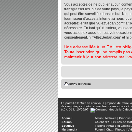
Vous acceptez de ne publier aucun contenu 
transgresser les lois de votre pays, le pa
qui peut être surveillée dans ce but. Ne 
fournisseur d’accès à Internet si nous jug
acceptez le fait que “AllezSedan.com” ait l
nécessaire. En tant qu’utilisateur, vous a
vous acceptez aussi de recevoir occasionnel
consentement, ni “AllezSedan.com” et ni 
Une adresse liée à un F.A.I est oblig
Toute inscription qui ne remplis pas 
maintenir à jour son adresse mail va
Index du forum
Le portail AllezSedan.com vous propose de retrouver 
des reportages photo, et nombre de ressources inter
été créé le 10/09/97.
Accueil
Actus
|
Archives
|
Proposer 
Saison
Calendrier
|
Feuilles de ma
Boutique
T-Shirts Vintage et Origina
Multimedia
Forum
|
Chat
|
Photos
|
Vi