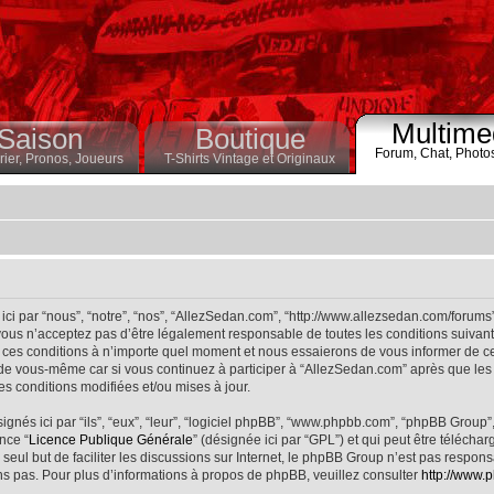
Multime
Saison
Boutique
Forum,
Chat,
Photo
ier,
Pronos,
Joueurs
T-Shirts Vintage et Originaux
ci par “nous”, “notre”, “nos”, “AllezSedan.com”, “http://www.allezsedan.com/forums
ous n’acceptez pas d’être légalement responsable de toutes les conditions suivantes
ces conditions à n’importe quel moment et nous essaierons de vous informer de ce
 de vous-même car si vous continuez à participer à “AllezSedan.com” après que les 
s conditions modifiées et/ou mises à jour.
nés ici par “ils”, “eux”, “leur”, “logiciel phpBB”, “www.phpbb.com”, “phpBB Group”
nce “
Licence Publique Générale
” (désignée ici par “GPL”) et qui peut être télécha
 seul but de faciliter les discussions sur Internet, le phpBB Group n’est pas respo
s pas. Pour plus d’informations à propos de phpBB, veuillez consulter
http://www.p