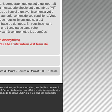
ant, pornographique ou autre qui pourrait
r la messagerie directe entre membres (MP)
s de l’envoi d’un avertissement à votre
er au renforcement de ces conditions. Vous
orsque nous estimons que cela est
re base de données. En vous inscrivant,
 une tierce partie sans votre
visant à compromettre les données.
tes anonymes)
 site.L'utilisateur est tenu de
ies du forum
• Heures au format UTC + 1 heure
s articles, un forum, un chat, les feuilles de match,
rtif Sedan Ardennes, en effet, ce site indépendant a
lub de football CSSA ou à un club de supporter.