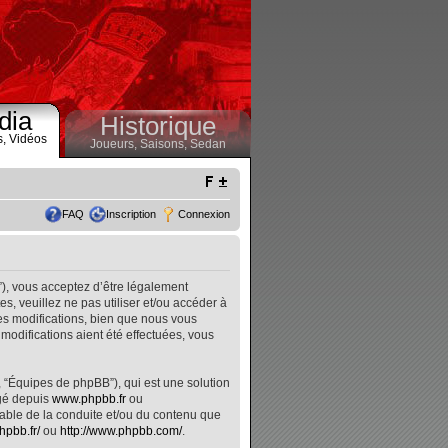
dia
Historique
s,
Vidéos
Joueurs,
Saisons,
Sedan
FAQ
Inscription
Connexion
”), vous acceptez d’être légalement
, veuillez ne pas utiliser et/ou accéder à
s modifications, bien que nous vous
modifications aient été effectuées, vous
, “Équipes de phpBB”), qui est une solution
rgé depuis
www.phpbb.fr
ou
nsable de la conduite et/ou du contenu que
hpbb.fr/
ou
http://www.phpbb.com/
.