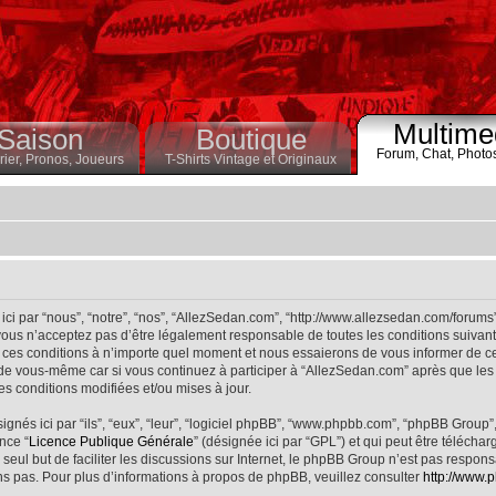
Multime
Saison
Boutique
Forum,
Chat,
Photo
ier,
Pronos,
Joueurs
T-Shirts Vintage et Originaux
ci par “nous”, “notre”, “nos”, “AllezSedan.com”, “http://www.allezsedan.com/forums
ous n’acceptez pas d’être légalement responsable de toutes les conditions suivantes
ces conditions à n’importe quel moment et nous essaierons de vous informer de ce
 de vous-même car si vous continuez à participer à “AllezSedan.com” après que les 
s conditions modifiées et/ou mises à jour.
nés ici par “ils”, “eux”, “leur”, “logiciel phpBB”, “www.phpbb.com”, “phpBB Group”
nce “
Licence Publique Générale
” (désignée ici par “GPL”) et qui peut être télécha
 seul but de faciliter les discussions sur Internet, le phpBB Group n’est pas respo
s pas. Pour plus d’informations à propos de phpBB, veuillez consulter
http://www.p