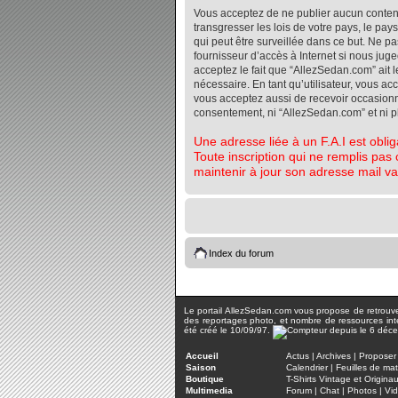
Vous acceptez de ne publier aucun contenu 
transgresser les lois de votre pays, le pa
qui peut être surveillée dans ce but. Ne 
fournisseur d’accès à Internet si nous jug
acceptez le fait que “AllezSedan.com” ait l
nécessaire. En tant qu’utilisateur, vous a
vous acceptez aussi de recevoir occasionnel
consentement, ni “AllezSedan.com” et ni 
Une adresse liée à un F.A.I est oblig
Toute inscription qui ne remplis pas 
maintenir à jour son adresse mail va
Index du forum
Le portail AllezSedan.com vous propose de retrouver 
des reportages photo, et nombre de ressources inter
été créé le 10/09/97.
Accueil
Actus
|
Archives
|
Proposer 
Saison
Calendrier
|
Feuilles de ma
Boutique
T-Shirts Vintage et Origina
Multimedia
Forum
|
Chat
|
Photos
|
Vi