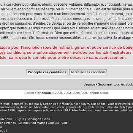
à caractère publicitaire, abusif, obscène, vulgaire, diffamatoire, choquant, menaç
ys où “AllezSedan.com” est hébergé ou la loi internationale. Il en est de même pou
pas respecter cela peut vous mener à un bannissement immédiat et permanent, en plu
eons cela nécessaire. L’adresse IP de tous les messages est enregistrée afin d’aid
e droit de supprimer, d’éditer, de déplacer ou de verrouiller n’importe quel sujet l
cceptez que toutes les informations que vous avez saisies soient stockées dans not
lemnt notre lettre d’information. Bien que cette information ne sera pas diffusée à
phpBB ne pourront être tenus comme responsables en cas de tentative de piratage 
atoire pour l’inscription (pas de hotmail, gmail, et autre service de boi
ces conditions sera automatiquement invalidée par les administrateurs du
lide, sans quoi le compte pourra être désactivé sans avertissement.
L’équipe
•
Supprimer tous les cook
Powered by
phpBB
© 2000, 2002, 2005, 2007 phpBB Group
toute l'actualité du football à Sedan et d'y réagir sur son forum. Sur ce site, vous retrouverez de
actives et multimédias. AllezSedan.com est le premier site qui traite de l'actualité du Club Spo
pages vues depuis le 6 décembre 1999. AllezSedan.com n'est aucunement affilié au c
un article
|
Sujets
|
Sondages
|
liens
|
tch
|
Pronos
|
Le joueur du match
|
Joueurs
|
Club
|
ux
|
deos
|