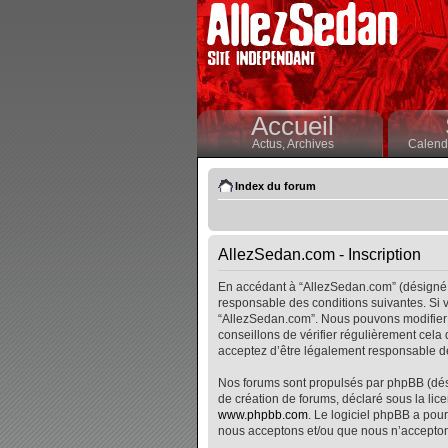
Accueil
Actus,
Archives
Calendr
Index du forum
AllezSedan.com - Inscription
En accédant à “AllezSedan.com” (désigné i
responsable des conditions suivantes. Si v
“AllezSedan.com”. Nous pouvons modifier 
conseillons de vérifier régulièrement cela
acceptez d’être légalement responsable de
Nos forums sont propulsés par phpBB (désig
de création de forums, déclaré sous la lice
www.phpbb.com
. Le logiciel phpBB a pour
nous acceptons et/ou que nous n’accepton