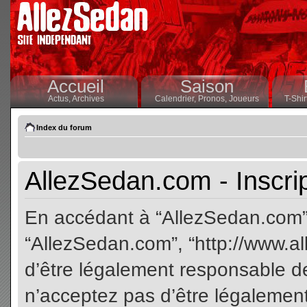
Accueil
Saison
Actus,
Archives
Calendrier,
Pronos,
Joueurs
T-Shir
Index du forum
AllezSedan.com - Inscri
En accédant à “AllezSedan.com” (
“AllezSedan.com”, “http://www.a
d’être légalement responsable de
n’acceptez pas d’être légalement