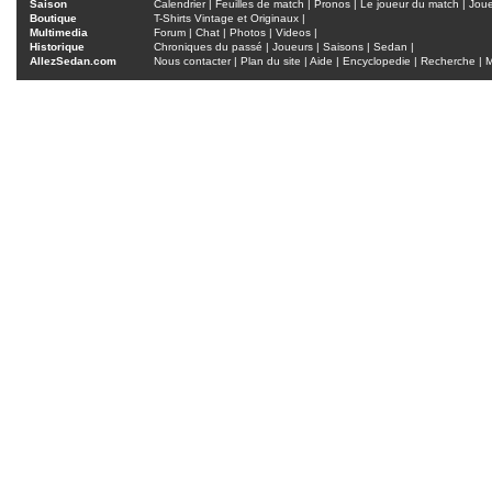
Saison
Calendrier
|
Feuilles de match
|
Pronos
|
Le joueur du match
|
Jou
Boutique
T-Shirts Vintage et Originaux
|
Multimedia
Forum
|
Chat
|
Photos
|
Videos
|
Historique
Chroniques du passé
|
Joueurs
|
Saisons
|
Sedan
|
AllezSedan.com
Nous contacter
|
Plan du site
|
Aide
|
Encyclopedie
|
Recherche
|
M