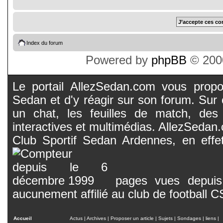
Index du forum
Powered by
phpBB
© 2000
Le portail AllezSedan.com vous propos
Sedan et d'y réagir sur son forum. Sur c
un chat, les feuilles de match, des
interactives et multimédias. AllezSedan.c
Club Sportif Sedan Ardennes, en effet
pages vues depuis 
aucunement affilié au club de football 
Accueil
Actus
|
Archives
|
Proposer un article
|
Sujets
|
Sondages
|
liens
|