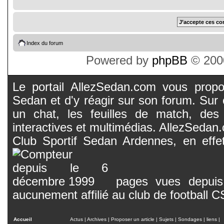
Index du forum
Powered by
phpBB
© 2000
Le portail AllezSedan.com vous propos
Sedan et d'y réagir sur son forum. Sur c
un chat, les feuilles de match, des
interactives et multimédias. AllezSedan.c
Club Sportif Sedan Ardennes, en effet
pages vues depuis 
aucunement affilié au club de football 
Accueil
Actus
|
Archives
|
Proposer un article
|
Sujets
|
Sondages
|
liens
|