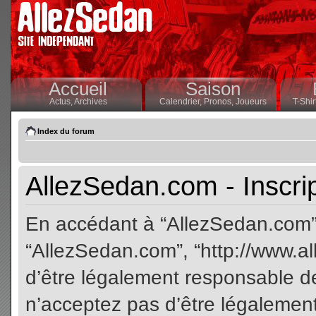
Accueil
Saison
Actus,
Archives
Calendrier,
Pronos,
Joueurs
T-Shir
Index du forum
AllezSedan.com - Inscri
En accédant à “AllezSedan.com” (
“AllezSedan.com”, “http://www.a
d’être légalement responsable de
n’acceptez pas d’être légalement