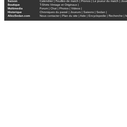
Saison
Calendrier
|
Feuilles de match
|
Pronos
|
Le joueur du match
|
Jou
Boutique
T-Shirts Vintage et Originaux
|
Multimedia
Forum
|
Chat
|
Photos
|
Videos
|
Historique
Chroniques du passé
|
Joueurs
|
Saisons
|
Sedan
|
AllezSedan.com
Nous contacter
|
Plan du site
|
Aide
|
Encyclopedie
|
Recherche
|
M