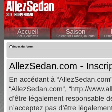
Accueil
Saison
Actus,
Archives
Calendrier,
Pronos,
Joueurs
T-Shir
Index du forum
AllezSedan.com - Inscri
En accédant à “AllezSedan.com” (
“AllezSedan.com”, “http://www.a
d’être légalement responsable de
n’acceptez pas d’être légalement