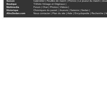
Saison
Calendrier
|
Feuilles de match
|
Pronos
|
Le joueur du match
|
Jou
Boutique
T-Shirts Vintage et Originaux
|
Multimedia
Forum
|
Chat
|
Photos
|
Videos
|
Historique
Chroniques du passé
|
Joueurs
|
Saisons
|
Sedan
|
AllezSedan.com
Nous contacter
|
Plan du site
|
Aide
|
Encyclopedie
|
Recherche
|
M