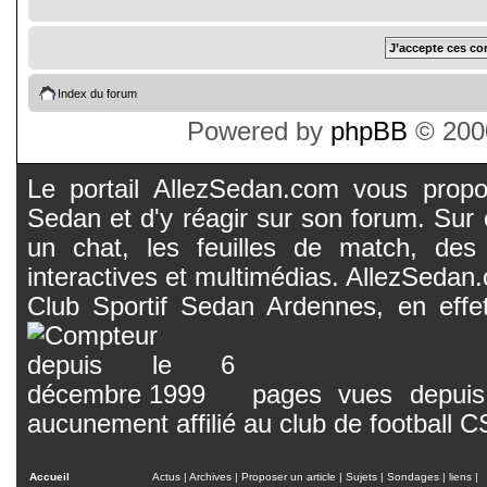
Index du forum
Powered by
phpBB
© 2000
Le portail AllezSedan.com vous propos
Sedan et d'y réagir sur son forum. Sur c
un chat, les feuilles de match, des
interactives et multimédias. AllezSedan.c
Club Sportif Sedan Ardennes, en effet
pages vues depuis 
aucunement affilié au club de football 
Accueil
Actus
|
Archives
|
Proposer un article
|
Sujets
|
Sondages
|
liens
|