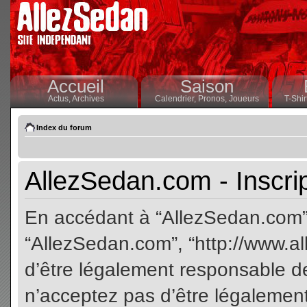
Accueil
Saison
Actus,
Archives
Calendrier,
Pronos,
Joueurs
T-Shir
Index du forum
AllezSedan.com - Inscri
En accédant à “AllezSedan.com” (
“AllezSedan.com”, “http://www.a
d’être légalement responsable de
n’acceptez pas d’être légalement