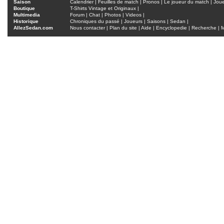
Saison
Calendrier
|
Feuilles de match
|
Pronos
|
Le joueur du match
|
Jou
Boutique
T-Shirts Vintage et Originaux
|
Multimedia
Forum
|
Chat
|
Photos
|
Videos
|
Historique
Chroniques du passé
|
Joueurs
|
Saisons
|
Sedan
|
AllezSedan.com
Nous contacter
|
Plan du site
|
Aide
|
Encyclopedie
|
Recherche
|
M