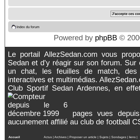
Index du forum
Powered by
phpBB
© 2000
Le portail AllezSedan.com vous propos
Sedan et d'y réagir sur son forum. Sur c
un chat, les feuilles de match, des
interactives et multimédias. AllezSedan.c
Club Sportif Sedan Ardennes, en effet
pages vues depuis 
aucunement affilié au club de football 
Accueil
Actus
|
Archives
|
Proposer un article
|
Sujets
|
Sondages
|
liens
|