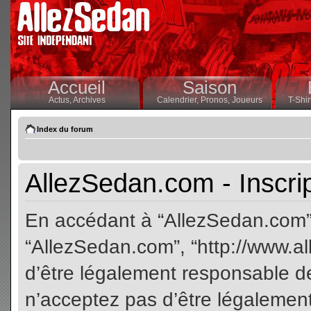
Accueil
Saison
Actus,
Archives
Calendrier,
Pronos,
Joueurs
T-Shir
Index du forum
AllezSedan.com - Inscri
En accédant à “AllezSedan.com” (
“AllezSedan.com”, “http://www.a
d’être légalement responsable de
n’acceptez pas d’être légalement