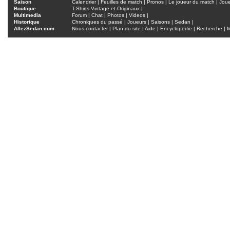
Saison
Calendrier
|
Feuilles de match
|
Pronos
|
Le joueur du match
|
Jou
Boutique
T-Shirts Vintage et Originaux
|
Multimedia
Forum
|
Chat
|
Photos
|
Videos
|
Historique
Chroniques du passé
|
Joueurs
|
Saisons
|
Sedan
|
AllezSedan.com
Nous contacter
|
Plan du site
|
Aide
|
Encyclopedie
|
Recherche
|
M