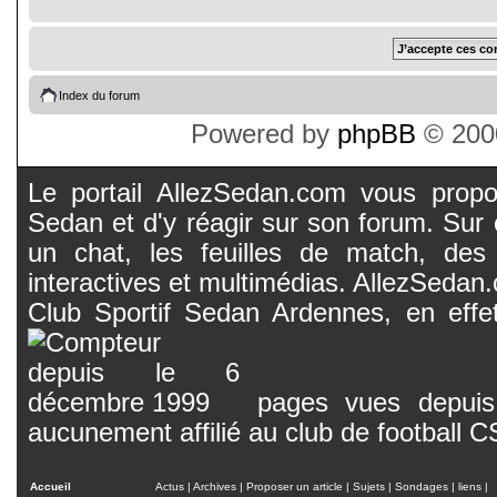
Index du forum
Powered by
phpBB
© 2000
Le portail AllezSedan.com vous propos
Sedan et d'y réagir sur son forum. Sur c
un chat, les feuilles de match, des
interactives et multimédias. AllezSedan.c
Club Sportif Sedan Ardennes, en effet
pages vues depuis 
aucunement affilié au club de football 
Accueil
Actus
|
Archives
|
Proposer un article
|
Sujets
|
Sondages
|
liens
|