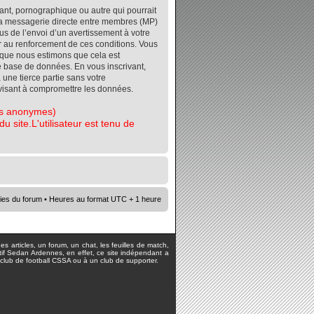
ant, pornographique ou autre qui pourrait
r la messagerie directe entre membres (MP)
s de l’envoi d’un avertissement à votre
er au renforcement de ces conditions. Vous
orsque nous estimons que cela est
re base de données. En vous inscrivant,
 une tierce partie sans votre
visant à compromettre les données.
tes anonymes)
 site.L'utilisateur est tenu de
ies du forum
• Heures au format UTC + 1 heure
s articles, un forum, un chat, les feuilles de match,
rtif Sedan Ardennes, en effet, ce site indépendant a
lub de football CSSA ou à un club de supporter.