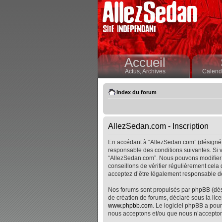
Accueil
Actus,
Archives
Calendr
Index du forum
AllezSedan.com - Inscription
En accédant à “AllezSedan.com” (désigné i
responsable des conditions suivantes. Si v
“AllezSedan.com”. Nous pouvons modifier 
conseillons de vérifier régulièrement cela
acceptez d’être légalement responsable de
Nos forums sont propulsés par phpBB (désig
de création de forums, déclaré sous la lice
www.phpbb.com
. Le logiciel phpBB a pour
nous acceptons et/ou que nous n’accepton