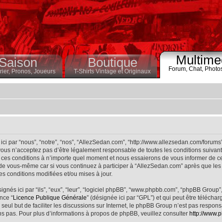
Multime
Saison
Boutique
Forum,
Chat,
Photo
ier,
Pronos,
Joueurs
T-Shirts Vintage et Originaux
ci par “nous”, “notre”, “nos”, “AllezSedan.com”, “http://www.allezsedan.com/forums
ous n’acceptez pas d’être légalement responsable de toutes les conditions suivantes
ces conditions à n’importe quel moment et nous essaierons de vous informer de ce
 de vous-même car si vous continuez à participer à “AllezSedan.com” après que les 
s conditions modifiées et/ou mises à jour.
nés ici par “ils”, “eux”, “leur”, “logiciel phpBB”, “www.phpbb.com”, “phpBB Group”
nce “
Licence Publique Générale
” (désignée ici par “GPL”) et qui peut être télécha
 seul but de faciliter les discussions sur Internet, le phpBB Group n’est pas respo
s pas. Pour plus d’informations à propos de phpBB, veuillez consulter
http://www.p