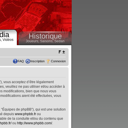
dia
Historique
s,
Vidéos
Joueurs,
Saisons,
Sedan
FAQ
Inscription
Connexion
”), vous acceptez d’être légalement
, veuillez ne pas utiliser et/ou accéder à
s modifications, bien que nous vous
modifications aient été effectuées, vous
, “Équipes de phpBB”), qui est une solution
rgé depuis
www.phpbb.fr
ou
nsable de la conduite et/ou du contenu que
hpbb.fr/
ou
http://www.phpbb.com/
.