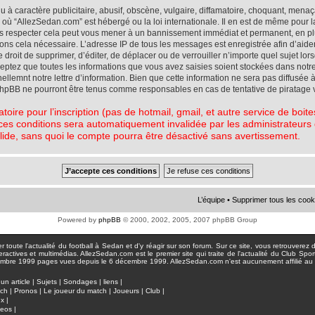
à caractère publicitaire, abusif, obscène, vulgaire, diffamatoire, choquant, menaç
ys où “AllezSedan.com” est hébergé ou la loi internationale. Il en est de même pou
pas respecter cela peut vous mener à un bannissement immédiat et permanent, en plu
eons cela nécessaire. L’adresse IP de tous les messages est enregistrée afin d’aid
e droit de supprimer, d’éditer, de déplacer ou de verrouiller n’importe quel sujet l
cceptez que toutes les informations que vous avez saisies soient stockées dans not
lemnt notre lettre d’information. Bien que cette information ne sera pas diffusée à
phpBB ne pourront être tenus comme responsables en cas de tentative de piratage 
atoire pour l’inscription (pas de hotmail, gmail, et autre service de boi
ces conditions sera automatiquement invalidée par les administrateurs du
lide, sans quoi le compte pourra être désactivé sans avertissement.
L’équipe
•
Supprimer tous les cook
Powered by
phpBB
© 2000, 2002, 2005, 2007 phpBB Group
toute l'actualité du football à Sedan et d'y réagir sur son forum. Sur ce site, vous retrouverez de
actives et multimédias. AllezSedan.com est le premier site qui traite de l'actualité du Club Spo
pages vues depuis le 6 décembre 1999. AllezSedan.com n'est aucunement affilié au c
un article
|
Sujets
|
Sondages
|
liens
|
tch
|
Pronos
|
Le joueur du match
|
Joueurs
|
Club
|
ux
|
deos
|