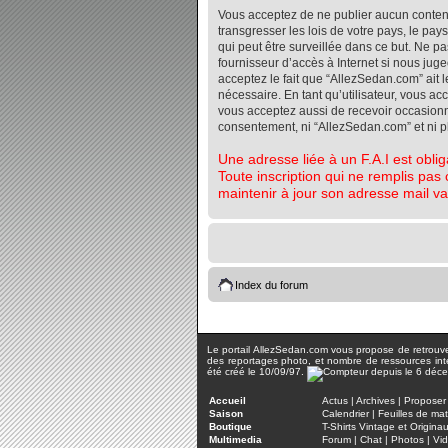
Vous acceptez de ne publier aucun contenu 
transgresser les lois de votre pays, le pa
qui peut être surveillée dans ce but. Ne 
fournisseur d’accès à Internet si nous jug
acceptez le fait que “AllezSedan.com” ait l
nécessaire. En tant qu’utilisateur, vous a
vous acceptez aussi de recevoir occasionnel
consentement, ni “AllezSedan.com” et ni 
Une adresse liée à un F.A.I est oblig
Toute inscription qui ne remplis pas 
maintenir à jour son adresse mail va
Index du forum
Le portail AllezSedan.com vous propose de retrouver 
des reportages photo, et nombre de ressources inter
été créé le 10/09/97.
Accueil
Actus
|
Archives
|
Proposer 
Saison
Calendrier
|
Feuilles de ma
Boutique
T-Shirts Vintage et Origina
Multimedia
Forum
|
Chat
|
Photos
|
Vi