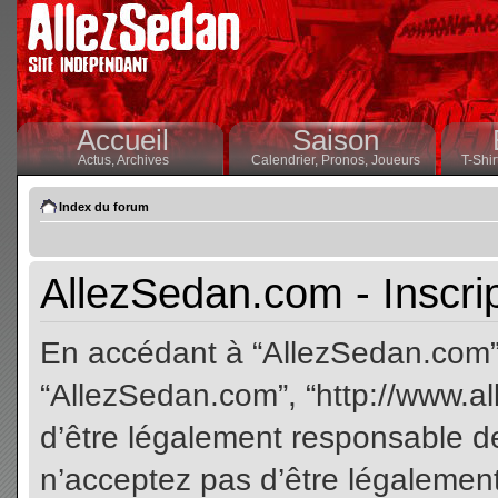
Accueil
Saison
Actus,
Archives
Calendrier,
Pronos,
Joueurs
T-Shir
Index du forum
AllezSedan.com - Inscri
En accédant à “AllezSedan.com” (
“AllezSedan.com”, “http://www.a
d’être légalement responsable de
n’acceptez pas d’être légalement