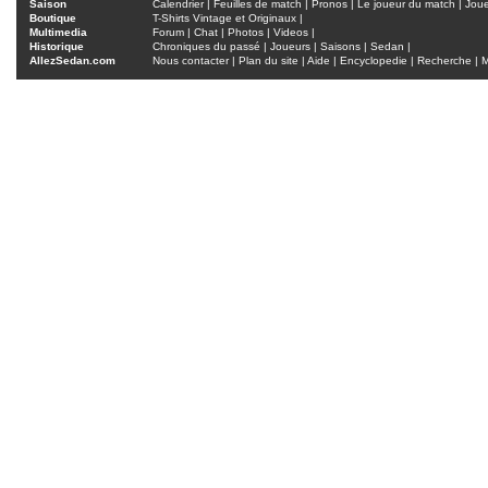
Saison
Calendrier
|
Feuilles de match
|
Pronos
|
Le joueur du match
|
Jou
Boutique
T-Shirts Vintage et Originaux
|
Multimedia
Forum
|
Chat
|
Photos
|
Videos
|
Historique
Chroniques du passé
|
Joueurs
|
Saisons
|
Sedan
|
AllezSedan.com
Nous contacter
|
Plan du site
|
Aide
|
Encyclopedie
|
Recherche
|
M