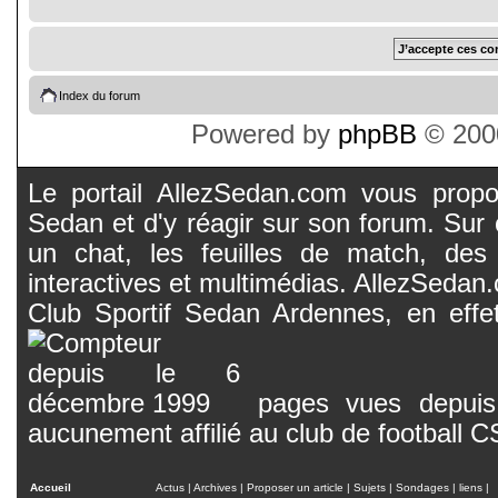
Index du forum
Powered by
phpBB
© 2000
Le portail AllezSedan.com vous propos
Sedan et d'y réagir sur son forum. Sur c
un chat, les feuilles de match, des
interactives et multimédias. AllezSedan.c
Club Sportif Sedan Ardennes, en effet
pages vues depuis 
aucunement affilié au club de football 
Accueil
Actus
|
Archives
|
Proposer un article
|
Sujets
|
Sondages
|
liens
|