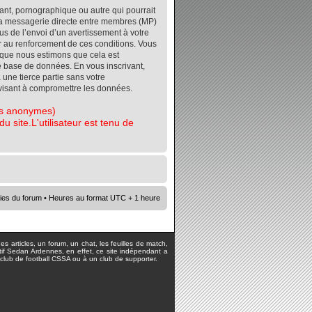
ant, pornographique ou autre qui pourrait
r la messagerie directe entre membres (MP)
s de l’envoi d’un avertissement à votre
er au renforcement de ces conditions. Vous
orsque nous estimons que cela est
re base de données. En vous inscrivant,
 une tierce partie sans votre
visant à compromettre les données.
tes anonymes)
 site.L'utilisateur est tenu de
ies du forum
• Heures au format UTC + 1 heure
s articles, un forum, un chat, les feuilles de match,
rtif Sedan Ardennes, en effet, ce site indépendant a
lub de football CSSA ou à un club de supporter.