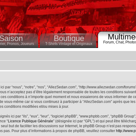
Multime
Saison
Boutique
Forum,
Chat,
Photo
ier,
Pronos,
Joueurs
T-Shirts Vintage et Originaux
ci par “nous”, “notre”, “nos”, “AllezSedan.com”, “http://www.allezsedan.com/forums
ous n’acceptez pas d’être légalement responsable de toutes les conditions suivantes
ces conditions à n’importe quel moment et nous essaierons de vous informer de ce
 de vous-même car si vous continuez à participer à “AllezSedan.com” après que les 
s conditions modifiées et/ou mises à jour.
nés ici par “ils”, “eux”, “leur”, “logiciel phpBB”, “www.phpbb.com”, “phpBB Group”
nce “
Licence Publique Générale
” (désignée ici par “GPL”) et qui peut être télécha
 seul but de faciliter les discussions sur Internet, le phpBB Group n’est pas respo
s pas. Pour plus d’informations à propos de phpBB, veuillez consulter
http://www.p