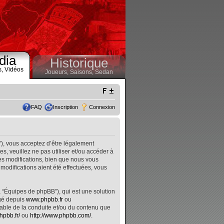
dia
Historique
s,
Vidéos
Joueurs,
Saisons,
Sedan
FAQ
Inscription
Connexion
”), vous acceptez d’être légalement
, veuillez ne pas utiliser et/ou accéder à
s modifications, bien que nous vous
modifications aient été effectuées, vous
, “Équipes de phpBB”), qui est une solution
rgé depuis
www.phpbb.fr
ou
nsable de la conduite et/ou du contenu que
hpbb.fr/
ou
http://www.phpbb.com/
.