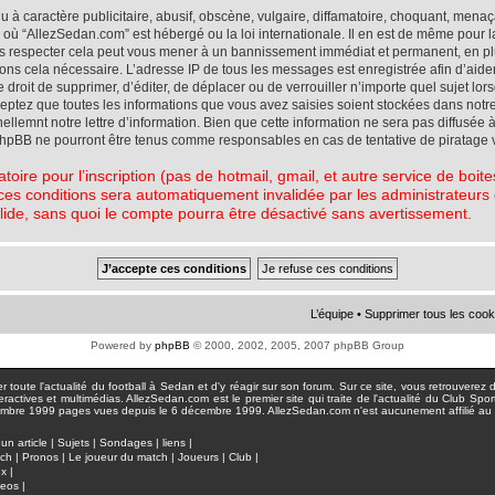
à caractère publicitaire, abusif, obscène, vulgaire, diffamatoire, choquant, menaç
ys où “AllezSedan.com” est hébergé ou la loi internationale. Il en est de même pou
pas respecter cela peut vous mener à un bannissement immédiat et permanent, en plu
eons cela nécessaire. L’adresse IP de tous les messages est enregistrée afin d’aid
e droit de supprimer, d’éditer, de déplacer ou de verrouiller n’importe quel sujet l
cceptez que toutes les informations que vous avez saisies soient stockées dans not
lemnt notre lettre d’information. Bien que cette information ne sera pas diffusée à
phpBB ne pourront être tenus comme responsables en cas de tentative de piratage 
atoire pour l’inscription (pas de hotmail, gmail, et autre service de boi
ces conditions sera automatiquement invalidée par les administrateurs du
lide, sans quoi le compte pourra être désactivé sans avertissement.
L’équipe
•
Supprimer tous les cook
Powered by
phpBB
© 2000, 2002, 2005, 2007 phpBB Group
toute l'actualité du football à Sedan et d'y réagir sur son forum. Sur ce site, vous retrouverez de
actives et multimédias. AllezSedan.com est le premier site qui traite de l'actualité du Club Spo
pages vues depuis le 6 décembre 1999. AllezSedan.com n'est aucunement affilié au c
un article
|
Sujets
|
Sondages
|
liens
|
tch
|
Pronos
|
Le joueur du match
|
Joueurs
|
Club
|
ux
|
deos
|