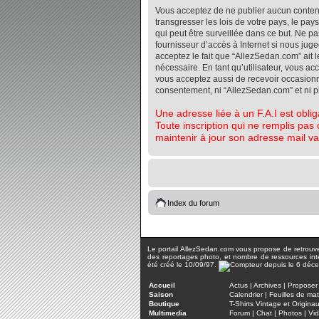
Vous acceptez de ne publier aucun contenu 
transgresser les lois de votre pays, le pa
qui peut être surveillée dans ce but. Ne 
fournisseur d’accès à Internet si nous jug
acceptez le fait que “AllezSedan.com” ait l
nécessaire. En tant qu’utilisateur, vous a
vous acceptez aussi de recevoir occasionnel
consentement, ni “AllezSedan.com” et ni 
Une adresse liée à un F.A.I est oblig
Toute inscription qui ne remplis pas 
maintenir à jour son adresse mail va
Index du forum
Le portail AllezSedan.com vous propose de retrouver 
des reportages photo, et nombre de ressources inter
été créé le 10/09/97.
Accueil
Actus
|
Archives
|
Proposer 
Saison
Calendrier
|
Feuilles de ma
Boutique
T-Shirts Vintage et Origina
Multimedia
Forum
|
Chat
|
Photos
|
Vi