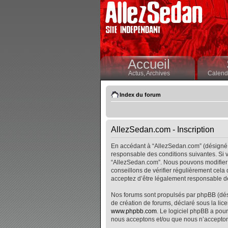
Accueil
Actus,
Archives
Calendr
Index du forum
AllezSedan.com - Inscription
En accédant à “AllezSedan.com” (désigné i
responsable des conditions suivantes. Si v
“AllezSedan.com”. Nous pouvons modifier 
conseillons de vérifier régulièrement cela
acceptez d’être légalement responsable de
Nos forums sont propulsés par phpBB (désig
de création de forums, déclaré sous la lice
www.phpbb.com
. Le logiciel phpBB a pour
nous acceptons et/ou que nous n’accepton