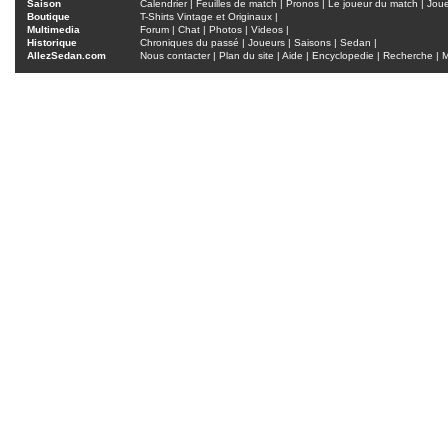
Saison
Calendrier
|
Feuilles de match
|
Pronos
|
Le joueur du match
|
Jou
Boutique
T-Shirts Vintage et Originaux
|
Multimedia
Forum
|
Chat
|
Photos
|
Videos
|
Historique
Chroniques du passé
|
Joueurs
|
Saisons
|
Sedan
|
AllezSedan.com
Nous contacter
|
Plan du site
|
Aide
|
Encyclopedie
|
Recherche
|
M