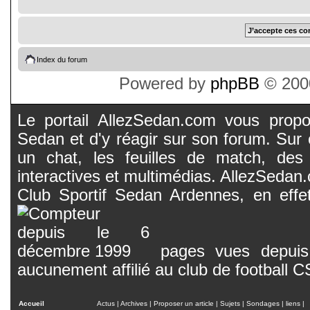
Index du forum
Powered by
phpBB
© 2000
Le portail AllezSedan.com vous propos
Sedan et d'y réagir sur son forum. Sur c
un chat, les feuilles de match, des
interactives et multimédias. AllezSedan.c
Club Sportif Sedan Ardennes, en effet
pages vues depuis 
aucunement affilié au club de football 
Accueil
Actus
|
Archives
|
Proposer un article
|
Sujets
|
Sondages
|
liens
|