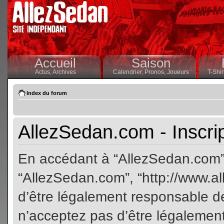
Accueil
Saison
Actus,
Archives
Calendrier,
Pronos,
Joueurs
T-Shir
Index du forum
AllezSedan.com - Inscri
En accédant à “AllezSedan.com” (
“AllezSedan.com”, “http://www.a
d’être légalement responsable de
n’acceptez pas d’être légalement