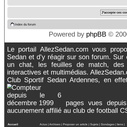
Index du forum
Powered by
phpBB
© 2000
Le portail AllezSedan.com vous propos
Sedan et d'y réagir sur son forum. Sur c
un chat, les feuilles de match, des
interactives et multimédias. AllezSedan.c
Club Sportif Sedan Ardennes, en effet
pages vues depuis 
aucunement affilié au club de football 
Accueil
Actus
|
Archives
|
Proposer un article
|
Sujets
|
Sondages
|
liens
|