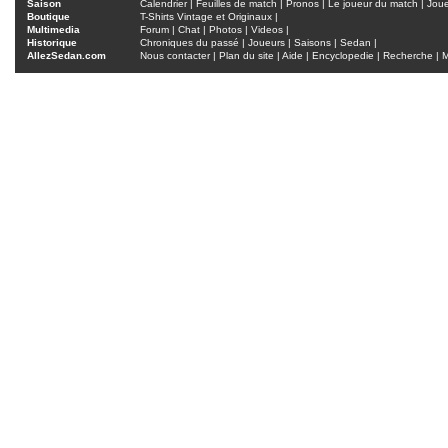
Saison
Calendrier
|
Feuilles de match
|
Pronos
|
Le joueur du match
|
Jou
Boutique
T-Shirts Vintage et Originaux
|
Multimedia
Forum
|
Chat
|
Photos
|
Videos
|
Historique
Chroniques du passé
|
Joueurs
|
Saisons
|
Sedan
|
AllezSedan.com
Nous contacter
|
Plan du site
|
Aide
|
Encyclopedie
|
Recherche
|
M