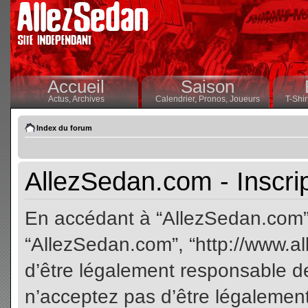
Accueil
Saison
Actus,
Archives
Calendrier,
Pronos,
Joueurs
T-Shir
Index du forum
AllezSedan.com - Inscri
En accédant à “AllezSedan.com” (
“AllezSedan.com”, “http://www.a
d’être légalement responsable de
n’acceptez pas d’être légalement