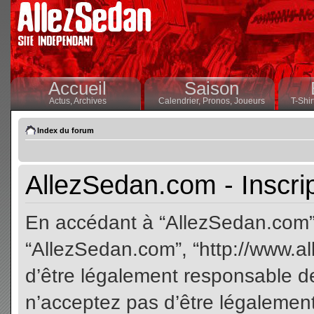
Accueil
Saison
Actus,
Archives
Calendrier,
Pronos,
Joueurs
T-Shir
Index du forum
AllezSedan.com - Inscri
En accédant à “AllezSedan.com” (
“AllezSedan.com”, “http://www.a
d’être légalement responsable de
n’acceptez pas d’être légalement