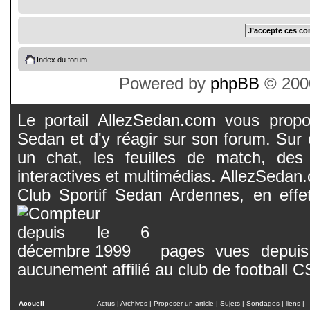
Index du forum
Powered by
phpBB
© 2000
Le portail AllezSedan.com vous propos
Sedan et d'y réagir sur son forum. Sur c
un chat, les feuilles de match, des
interactives et multimédias. AllezSedan.c
Club Sportif Sedan Ardennes, en effet
pages vues depuis 
aucunement affilié au club de football 
Accueil
Actus
|
Archives
|
Proposer un article
|
Sujets
|
Sondages
|
liens
|