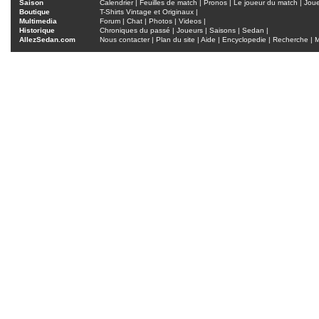
Saison
Calendrier
|
Feuilles de match
|
Pronos
|
Le joueur du match
|
Jou
Boutique
T-Shirts Vintage et Originaux
|
Multimedia
Forum
|
Chat
|
Photos
|
Videos
|
Historique
Chroniques du passé
|
Joueurs
|
Saisons
|
Sedan
|
AllezSedan.com
Nous contacter
|
Plan du site
|
Aide
|
Encyclopedie
|
Recherche
|
M