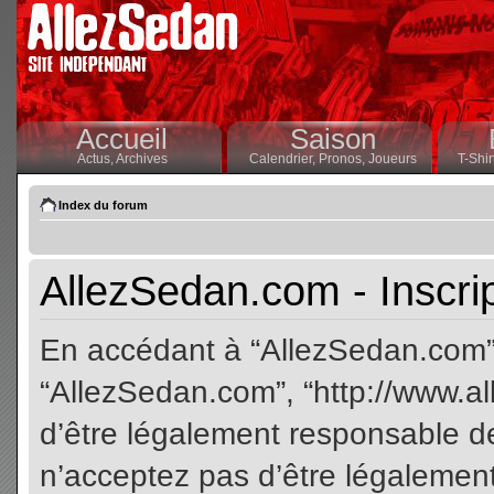
Accueil
Saison
Actus,
Archives
Calendrier,
Pronos,
Joueurs
T-Shir
Index du forum
AllezSedan.com - Inscri
En accédant à “AllezSedan.com” (
“AllezSedan.com”, “http://www.a
d’être légalement responsable de
n’acceptez pas d’être légalement