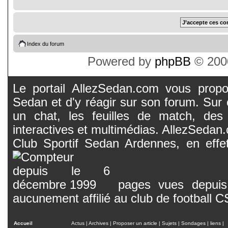
Index du forum
Powered by
phpBB
© 2000
Le portail AllezSedan.com vous propos
Sedan et d'y réagir sur son forum. Sur c
un chat, les feuilles de match, des
interactives et multimédias. AllezSedan.c
Club Sportif Sedan Ardennes, en effet
pages vues depuis 
aucunement affilié au club de football 
Accueil
Actus
|
Archives
|
Proposer un article
|
Sujets
|
Sondages
|
liens
|