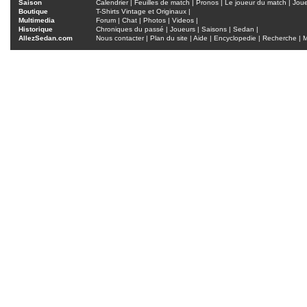
Saison
Calendrier
|
Feuilles de match
|
Pronos
|
Le joueur du match
|
Jou
Boutique
T-Shirts Vintage et Originaux
|
Multimedia
Forum
|
Chat
|
Photos
|
Videos
|
Historique
Chroniques du passé
|
Joueurs
|
Saisons
|
Sedan
|
AllezSedan.com
Nous contacter
|
Plan du site
|
Aide
|
Encyclopedie
|
Recherche
|
M