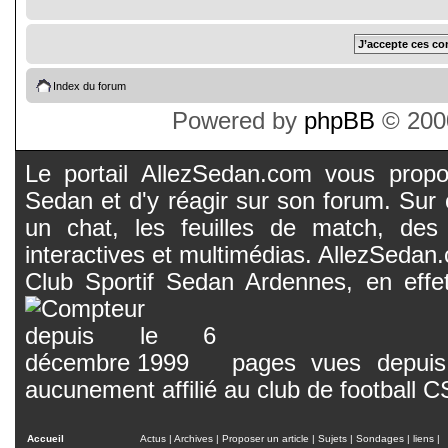
Index du forum
Powered by
phpBB
© 2000
Le portail AllezSedan.com vous propos
Sedan et d'y réagir sur son forum. Sur c
un chat, les feuilles de match, des
interactives et multimédias. AllezSedan.c
Club Sportif Sedan Ardennes, en effet
pages vues depuis 
aucunement affilié au club de football 
Accueil
Actus
|
Archives
|
Proposer un article
|
Sujets
|
Sondages
|
liens
|