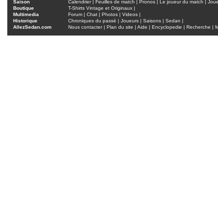
Saison
Calendrier
|
Feuilles de match
|
Pronos
|
Le joueur du match
|
Jou
Boutique
T-Shirts Vintage et Originaux
|
Multimedia
Forum
|
Chat
|
Photos
|
Videos
|
Historique
Chroniques du passé
|
Joueurs
|
Saisons
|
Sedan
|
AllezSedan.com
Nous contacter
|
Plan du site
|
Aide
|
Encyclopedie
|
Recherche
|
M