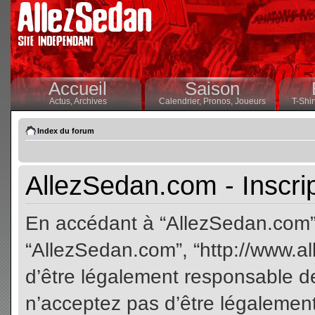
Accueil
Saison
Actus,
Archives
Calendrier,
Pronos,
Joueurs
T-Shir
Index du forum
AllezSedan.com - Inscri
En accédant à “AllezSedan.com” (
“AllezSedan.com”, “http://www.a
d’être légalement responsable de
n’acceptez pas d’être légalement