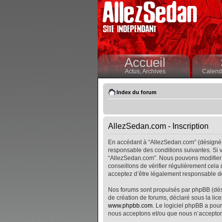
Accueil
Actus,
Archives
Calendr
Index du forum
AllezSedan.com - Inscription
En accédant à “AllezSedan.com” (désigné i
responsable des conditions suivantes. Si v
“AllezSedan.com”. Nous pouvons modifier 
conseillons de vérifier régulièrement cela
acceptez d’être légalement responsable de
Nos forums sont propulsés par phpBB (désig
de création de forums, déclaré sous la lice
www.phpbb.com
. Le logiciel phpBB a pour
nous acceptons et/ou que nous n’accepton