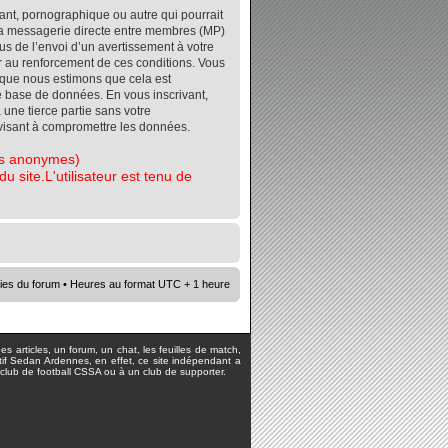
ant, pornographique ou autre qui pourrait
r la messagerie directe entre membres (MP)
s de l’envoi d’un avertissement à votre
er au renforcement de ces conditions. Vous
orsque nous estimons que cela est
re base de données. En vous inscrivant,
 une tierce partie sans votre
visant à compromettre les données.
tes anonymes)
 site.L'utilisateur est tenu de
ies du forum
• Heures au format UTC + 1 heure
s articles, un forum, un chat, les feuilles de match,
rtif Sedan Ardennes, en effet, ce site indépendant a
lub de football CSSA ou à un club de supporter.