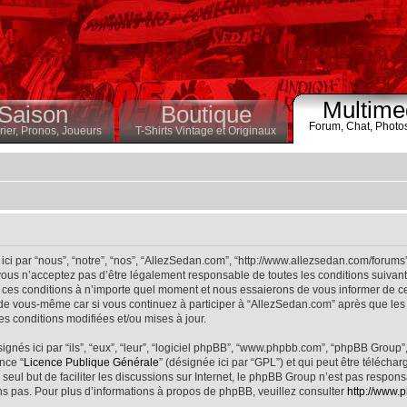
Multime
Saison
Boutique
Forum,
Chat,
Photo
ier,
Pronos,
Joueurs
T-Shirts Vintage et Originaux
ci par “nous”, “notre”, “nos”, “AllezSedan.com”, “http://www.allezsedan.com/forums
ous n’acceptez pas d’être légalement responsable de toutes les conditions suivantes
ces conditions à n’importe quel moment et nous essaierons de vous informer de ce
 de vous-même car si vous continuez à participer à “AllezSedan.com” après que les 
s conditions modifiées et/ou mises à jour.
nés ici par “ils”, “eux”, “leur”, “logiciel phpBB”, “www.phpbb.com”, “phpBB Group”
nce “
Licence Publique Générale
” (désignée ici par “GPL”) et qui peut être télécha
 seul but de faciliter les discussions sur Internet, le phpBB Group n’est pas respo
s pas. Pour plus d’informations à propos de phpBB, veuillez consulter
http://www.p