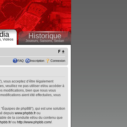
dia
Historique
s,
Vidéos
Joueurs,
Saisons,
Sedan
FAQ
Inscription
Connexion
”), vous acceptez d’être légalement
, veuillez ne pas utiliser et/ou accéder à
s modifications, bien que nous vous
modifications aient été effectuées, vous
, “Équipes de phpBB”), qui est une solution
rgé depuis
www.phpbb.fr
ou
nsable de la conduite et/ou du contenu que
hpbb.fr/
ou
http://www.phpbb.com/
.