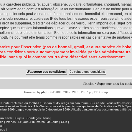
à caractère publicitaire, abusif, obscène, vulgaire, diffamatoire, choquant, menaç
ys où “AllezSedan.com” est hébergé ou la loi internationale. Il en est de même pou
pas respecter cela peut vous mener à un bannissement immédiat et permanent, en plu
eons cela nécessaire. L’adresse IP de tous les messages est enregistrée afin d’aid
e droit de supprimer, d’éditer, de déplacer ou de verrouiller n’importe quel sujet l
cceptez que toutes les informations que vous avez saisies soient stockées dans not
lemnt notre lettre d’information. Bien que cette information ne sera pas diffusée à
phpBB ne pourront être tenus comme responsables en cas de tentative de piratage 
atoire pour l’inscription (pas de hotmail, gmail, et autre service de boi
ces conditions sera automatiquement invalidée par les administrateurs du
lide, sans quoi le compte pourra être désactivé sans avertissement.
L’équipe
•
Supprimer tous les cook
Powered by
phpBB
© 2000, 2002, 2005, 2007 phpBB Group
toute l'actualité du football à Sedan et d'y réagir sur son forum. Sur ce site, vous retrouverez de
actives et multimédias. AllezSedan.com est le premier site qui traite de l'actualité du Club Spo
pages vues depuis le 6 décembre 1999. AllezSedan.com n'est aucunement affilié au c
un article
|
Sujets
|
Sondages
|
liens
|
tch
|
Pronos
|
Le joueur du match
|
Joueurs
|
Club
|
ux
|
deos
|