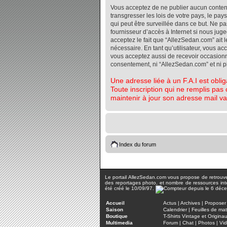
Vous acceptez de ne publier aucun contenu 
transgresser les lois de votre pays, le pa
qui peut être surveillée dans ce but. Ne 
fournisseur d’accès à Internet si nous jug
acceptez le fait que “AllezSedan.com” ait l
nécessaire. En tant qu’utilisateur, vous a
vous acceptez aussi de recevoir occasionnel
consentement, ni “AllezSedan.com” et ni 
Une adresse liée à un F.A.I est oblig
Toute inscription qui ne remplis pas 
maintenir à jour son adresse mail va
Index du forum
Le portail AllezSedan.com vous propose de retrouver 
des reportages photo, et nombre de ressources inter
été créé le 10/09/97.
Accueil
Actus
|
Archives
|
Proposer 
Saison
Calendrier
|
Feuilles de ma
Boutique
T-Shirts Vintage et Origina
Multimedia
Forum
|
Chat
|
Photos
|
Vi