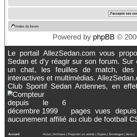
Index du forum
Powered by
phpBB
© 2000
Le portail AllezSedan.com vous propos
Sedan et d'y réagir sur son forum. Sur c
un chat, les feuilles de match, des
interactives et multimédias. AllezSedan.c
Club Sportif Sedan Ardennes, en effet
pages vues depuis 
aucunement affilié au club de football 
Accueil
Actus
|
Archives
|
Proposer un article
|
Sujets
|
Sondages
|
liens
|