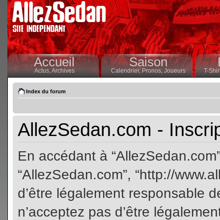
Accueil
Saison
Actus,
Archives
Calendrier,
Pronos,
Joueurs
T-Shir
Index du forum
AllezSedan.com - Inscri
En accédant à “AllezSedan.com” (
“AllezSedan.com”, “http://www.a
d’être légalement responsable de
n’acceptez pas d’être légalement