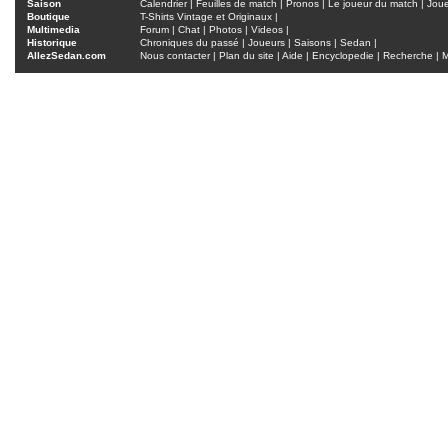
Saison
Calendrier
|
Feuilles de match
|
Pronos
|
Le joueur du match
|
Jou
Boutique
T-Shirts Vintage et Originaux
|
Multimedia
Forum
|
Chat
|
Photos
|
Videos
|
Historique
Chroniques du passé
|
Joueurs
|
Saisons
|
Sedan
|
AllezSedan.com
Nous contacter
|
Plan du site
|
Aide
|
Encyclopedie
|
Recherche
|
M