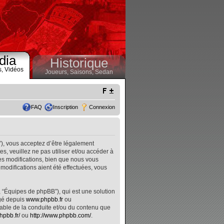
dia
Historique
s,
Vidéos
Joueurs,
Saisons,
Sedan
FAQ
Inscription
Connexion
”), vous acceptez d’être légalement
, veuillez ne pas utiliser et/ou accéder à
s modifications, bien que nous vous
modifications aient été effectuées, vous
, “Équipes de phpBB”), qui est une solution
rgé depuis
www.phpbb.fr
ou
nsable de la conduite et/ou du contenu que
hpbb.fr/
ou
http://www.phpbb.com/
.