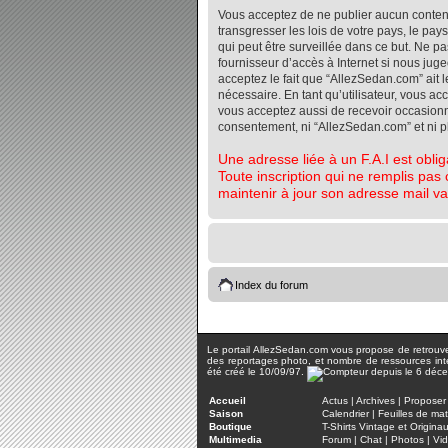
Vous acceptez de ne publier aucun contenu 
transgresser les lois de votre pays, le pa
qui peut être surveillée dans ce but. Ne 
fournisseur d’accès à Internet si nous jug
acceptez le fait que “AllezSedan.com” ait l
nécessaire. En tant qu’utilisateur, vous a
vous acceptez aussi de recevoir occasionnel
consentement, ni “AllezSedan.com” et ni 
Une adresse liée à un F.A.I est oblig
Toute inscription qui ne remplis pas 
maintenir à jour son adresse mail va
Index du forum
Le portail AllezSedan.com vous propose de retrouver 
des reportages photo, et nombre de ressources inter
été créé le 10/09/97.
Accueil
Actus
|
Archives
|
Proposer 
Saison
Calendrier
|
Feuilles de ma
Boutique
T-Shirts Vintage et Origina
Multimedia
Forum
|
Chat
|
Photos
|
Vi