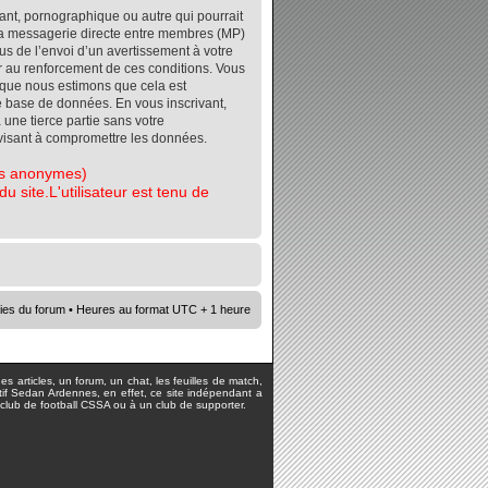
ant, pornographique ou autre qui pourrait
r la messagerie directe entre membres (MP)
s de l’envoi d’un avertissement à votre
er au renforcement de ces conditions. Vous
orsque nous estimons que cela est
re base de données. En vous inscrivant,
 une tierce partie sans votre
visant à compromettre les données.
tes anonymes)
 site.L'utilisateur est tenu de
ies du forum
• Heures au format UTC + 1 heure
s articles, un forum, un chat, les feuilles de match,
rtif Sedan Ardennes, en effet, ce site indépendant a
lub de football CSSA ou à un club de supporter.