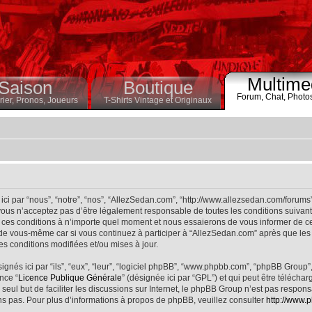
Multime
Saison
Boutique
Forum,
Chat,
Photo
ier,
Pronos,
Joueurs
T-Shirts Vintage et Originaux
ci par “nous”, “notre”, “nos”, “AllezSedan.com”, “http://www.allezsedan.com/forums
ous n’acceptez pas d’être légalement responsable de toutes les conditions suivantes
ces conditions à n’importe quel moment et nous essaierons de vous informer de ce
 de vous-même car si vous continuez à participer à “AllezSedan.com” après que les 
s conditions modifiées et/ou mises à jour.
nés ici par “ils”, “eux”, “leur”, “logiciel phpBB”, “www.phpbb.com”, “phpBB Group”
nce “
Licence Publique Générale
” (désignée ici par “GPL”) et qui peut être télécha
 seul but de faciliter les discussions sur Internet, le phpBB Group n’est pas respo
s pas. Pour plus d’informations à propos de phpBB, veuillez consulter
http://www.p