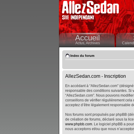
Accueil
Actus,
Archives
Calendr
Index du forum
AllezSedan.com - Inscription
En accédant à “AllezSedan.com” (désigné i
responsable des conditions suivantes. Si v
“AllezSedan.com”. Nous pouvons modifier 
conseillons de vérifier régulièrement cela
acceptez d’être légalement responsable de
Nos forums sont propulsés par phpBB (désig
de création de forums, déclaré sous la lice
www.phpbb.com
. Le logiciel phpBB a pour
nous acceptons et/ou que nous n’accepton