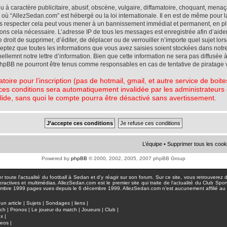
à caractère publicitaire, abusif, obscène, vulgaire, diffamatoire, choquant, menaç
ys où “AllezSedan.com” est hébergé ou la loi internationale. Il en est de même pou
pas respecter cela peut vous mener à un bannissement immédiat et permanent, en plu
eons cela nécessaire. L’adresse IP de tous les messages est enregistrée afin d’aid
e droit de supprimer, d’éditer, de déplacer ou de verrouiller n’importe quel sujet l
cceptez que toutes les informations que vous avez saisies soient stockées dans not
lemnt notre lettre d’information. Bien que cette information ne sera pas diffusée à
phpBB ne pourront être tenus comme responsables en cas de tentative de piratage 
atoire pour l’inscription (pas de hotmail, gmail, et autre service de boi
ces conditions sera automatiquement invalidée par les administrateurs du
lide, sans quoi le compte pourra être désactivé sans avertissement.
L’équipe
•
Supprimer tous les cook
Powered by
phpBB
© 2000, 2002, 2005, 2007 phpBB Group
toute l'actualité du football à Sedan et d'y réagir sur son forum. Sur ce site, vous retrouverez de
actives et multimédias. AllezSedan.com est le premier site qui traite de l'actualité du Club Spo
pages vues depuis le 6 décembre 1999. AllezSedan.com n'est aucunement affilié au c
un article
|
Sujets
|
Sondages
|
liens
|
tch
|
Pronos
|
Le joueur du match
|
Joueurs
|
Club
|
ux
|
deos
|