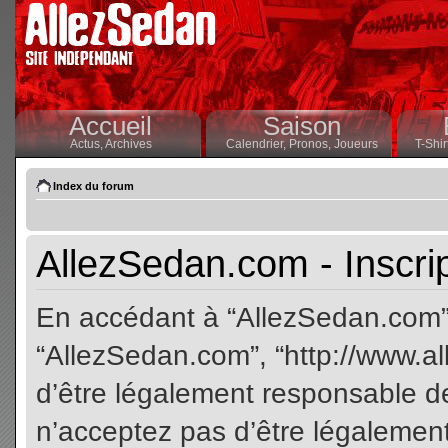
Accueil
Saison
Actus,
Archives
Calendrier,
Pronos,
Joueurs
T-Shir
Index du forum
AllezSedan.com - Inscri
En accédant à “AllezSedan.com” (
“AllezSedan.com”, “http://www.a
d’être légalement responsable de
n’acceptez pas d’être légalement