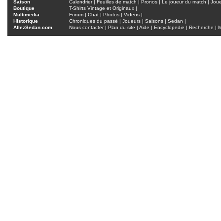
Saison
Calendrier
|
Feuilles de match
|
Pronos
|
Le joueur du match
|
Jou
Boutique
T-Shirts Vintage et Originaux
|
Multimedia
Forum
|
Chat
|
Photos
|
Videos
|
Historique
Chroniques du passé
|
Joueurs
|
Saisons
|
Sedan
|
AllezSedan.com
Nous contacter
|
Plan du site
|
Aide
|
Encyclopedie
|
Recherche
|
M