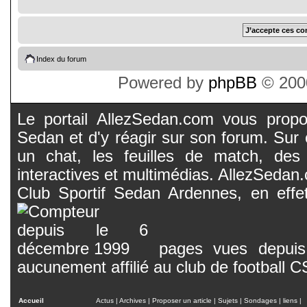
Index du forum
Powered by
phpBB
© 2000
Le portail AllezSedan.com vous propos
Sedan et d'y réagir sur son forum. Sur c
un chat, les feuilles de match, des
interactives et multimédias. AllezSedan.c
Club Sportif Sedan Ardennes, en effet
pages vues depuis 
aucunement affilié au club de football 
Accueil
Actus
|
Archives
|
Proposer un article
|
Sujets
|
Sondages
|
liens
|