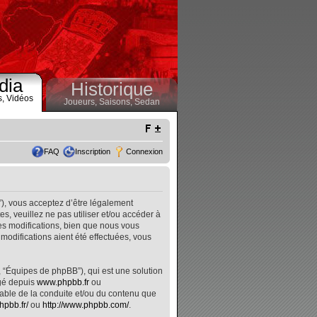
dia
Historique
s,
Vidéos
Joueurs,
Saisons,
Sedan
FAQ
Inscription
Connexion
”), vous acceptez d’être légalement
, veuillez ne pas utiliser et/ou accéder à
s modifications, bien que nous vous
modifications aient été effectuées, vous
, “Équipes de phpBB”), qui est une solution
rgé depuis
www.phpbb.fr
ou
nsable de la conduite et/ou du contenu que
hpbb.fr/
ou
http://www.phpbb.com/
.