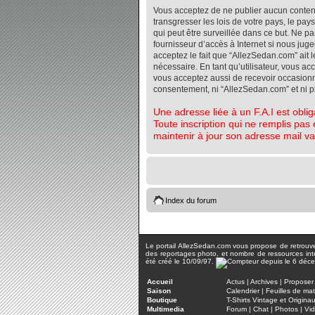
Vous acceptez de ne publier aucun contenu 
transgresser les lois de votre pays, le pa
qui peut être surveillée dans ce but. Ne 
fournisseur d’accès à Internet si nous jug
acceptez le fait que “AllezSedan.com” ait l
nécessaire. En tant qu’utilisateur, vous a
vous acceptez aussi de recevoir occasionnel
consentement, ni “AllezSedan.com” et ni 
Une adresse liée à un F.A.I est oblig
Toute inscription qui ne remplis pas 
maintenir à jour son adresse mail va
Index du forum
Le portail AllezSedan.com vous propose de retrouver 
des reportages photo, et nombre de ressources inter
été créé le 10/09/97.
Accueil
Actus
|
Archives
|
Proposer 
Saison
Calendrier
|
Feuilles de ma
Boutique
T-Shirts Vintage et Origina
Multimedia
Forum
|
Chat
|
Photos
|
Vi