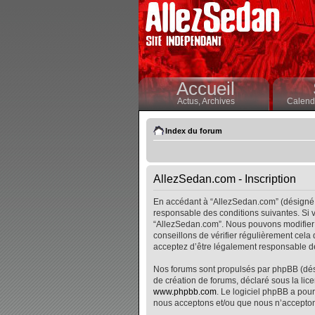
Accueil
Actus,
Archives
Calendr
Index du forum
AllezSedan.com - Inscription
En accédant à “AllezSedan.com” (désigné i
responsable des conditions suivantes. Si v
“AllezSedan.com”. Nous pouvons modifier 
conseillons de vérifier régulièrement cela
acceptez d’être légalement responsable de
Nos forums sont propulsés par phpBB (désig
de création de forums, déclaré sous la lice
www.phpbb.com
. Le logiciel phpBB a pour
nous acceptons et/ou que nous n’accepton