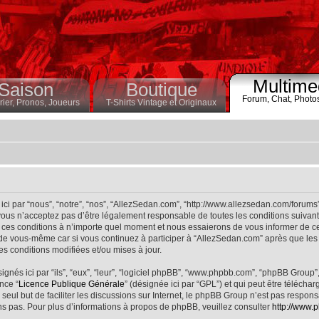
Multime
Saison
Boutique
Forum,
Chat,
Photo
ier,
Pronos,
Joueurs
T-Shirts Vintage et Originaux
ci par “nous”, “notre”, “nos”, “AllezSedan.com”, “http://www.allezsedan.com/forums
ous n’acceptez pas d’être légalement responsable de toutes les conditions suivantes
ces conditions à n’importe quel moment et nous essaierons de vous informer de ce
 de vous-même car si vous continuez à participer à “AllezSedan.com” après que les 
s conditions modifiées et/ou mises à jour.
nés ici par “ils”, “eux”, “leur”, “logiciel phpBB”, “www.phpbb.com”, “phpBB Group”
nce “
Licence Publique Générale
” (désignée ici par “GPL”) et qui peut être télécha
 seul but de faciliter les discussions sur Internet, le phpBB Group n’est pas respo
s pas. Pour plus d’informations à propos de phpBB, veuillez consulter
http://www.p