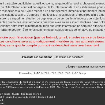
à caractère publicitaire, abusif, obscène, vulgaire, diffamatoire, choquant, menaç
ys où “AllezSedan.com” est hébergé ou la loi internationale. Il en est de même pou
pas respecter cela peut vous mener à un bannissement immédiat et permanent, en plu
eons cela nécessaire. L’adresse IP de tous les messages est enregistrée afin d’aid
e droit de supprimer, d’éditer, de déplacer ou de verrouiller n’importe quel sujet l
cceptez que toutes les informations que vous avez saisies soient stockées dans not
lemnt notre lettre d’information. Bien que cette information ne sera pas diffusée à
phpBB ne pourront être tenus comme responsables en cas de tentative de piratage 
atoire pour l’inscription (pas de hotmail, gmail, et autre service de boi
ces conditions sera automatiquement invalidée par les administrateurs du
lide, sans quoi le compte pourra être désactivé sans avertissement.
L’équipe
•
Supprimer tous les cook
Powered by
phpBB
© 2000, 2002, 2005, 2007 phpBB Group
toute l'actualité du football à Sedan et d'y réagir sur son forum. Sur ce site, vous retrouverez de
actives et multimédias. AllezSedan.com est le premier site qui traite de l'actualité du Club Spo
pages vues depuis le 6 décembre 1999. AllezSedan.com n'est aucunement affilié au c
un article
|
Sujets
|
Sondages
|
liens
|
tch
|
Pronos
|
Le joueur du match
|
Joueurs
|
Club
|
ux
|
deos
|