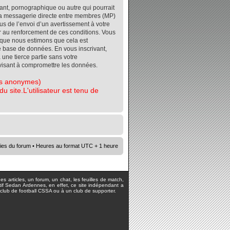
ant, pornographique ou autre qui pourrait
r la messagerie directe entre membres (MP)
s de l’envoi d’un avertissement à votre
er au renforcement de ces conditions. Vous
orsque nous estimons que cela est
re base de données. En vous inscrivant,
 une tierce partie sans votre
visant à compromettre les données.
tes anonymes)
 site.L'utilisateur est tenu de
ies du forum
• Heures au format UTC + 1 heure
s articles, un forum, un chat, les feuilles de match,
rtif Sedan Ardennes, en effet, ce site indépendant a
lub de football CSSA ou à un club de supporter.