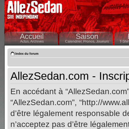
Accueil
Saison
Actus,
Archives
Calendrier,
Pronos,
Joueurs
T-Shir
Index du forum
AllezSedan.com - Inscri
En accédant à “AllezSedan.com” (
“AllezSedan.com”, “http://www.a
d’être légalement responsable de
n’acceptez pas d’être légalement