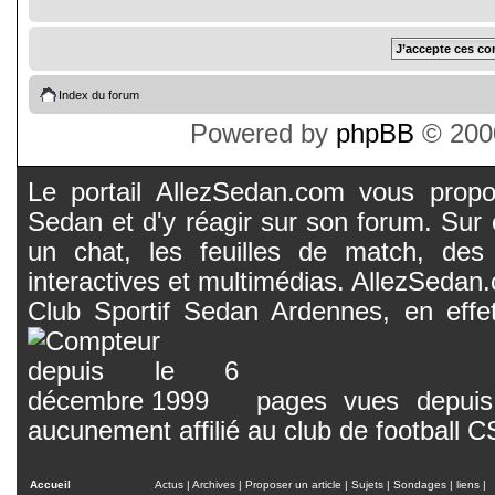
Index du forum
Powered by
phpBB
© 2000
Le portail AllezSedan.com vous propos
Sedan et d'y réagir sur son forum. Sur c
un chat, les feuilles de match, des
interactives et multimédias. AllezSedan.c
Club Sportif Sedan Ardennes, en effet
pages vues depuis 
aucunement affilié au club de football 
Accueil
Actus
|
Archives
|
Proposer un article
|
Sujets
|
Sondages
|
liens
|