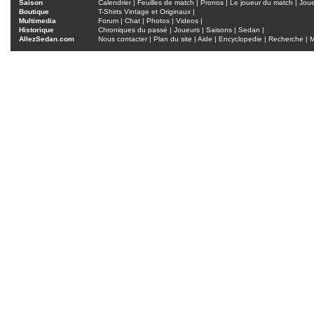
Saison
Calendrier
|
Feuilles de match
|
Pronos
|
Le joueur du match
|
Jou
Boutique
T-Shirts Vintage et Originaux
|
Multimedia
Forum
|
Chat
|
Photos
|
Videos
|
Historique
Chroniques du passé
|
Joueurs
|
Saisons
|
Sedan
|
AllezSedan.com
Nous contacter
|
Plan du site
|
Aide
|
Encyclopedie
|
Recherche
|
M