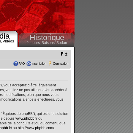
dia
Historique
s,
Vidéos
Joueurs,
Saisons,
Sedan
FAQ
Inscription
Connexion
”), vous acceptez d’être légalement
, veuillez ne pas utiliser et/ou accéder à
s modifications, bien que nous vous
modifications aient été effectuées, vous
, “Équipes de phpBB”), qui est une solution
rgé depuis
www.phpbb.fr
ou
nsable de la conduite et/ou du contenu que
hpbb.fr/
ou
http://www.phpbb.com/
.