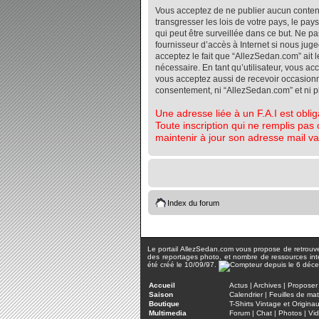
Vous acceptez de ne publier aucun contenu 
transgresser les lois de votre pays, le pa
qui peut être surveillée dans ce but. Ne 
fournisseur d’accès à Internet si nous jug
acceptez le fait que “AllezSedan.com” ait l
nécessaire. En tant qu’utilisateur, vous a
vous acceptez aussi de recevoir occasionnel
consentement, ni “AllezSedan.com” et ni 
Une adresse liée à un F.A.I est oblig
Toute inscription qui ne remplis pas 
maintenir à jour son adresse mail va
Index du forum
Le portail AllezSedan.com vous propose de retrouver 
des reportages photo, et nombre de ressources inter
été créé le 10/09/97.
Accueil
Actus
|
Archives
|
Proposer 
Saison
Calendrier
|
Feuilles de ma
Boutique
T-Shirts Vintage et Origina
Multimedia
Forum
|
Chat
|
Photos
|
Vi