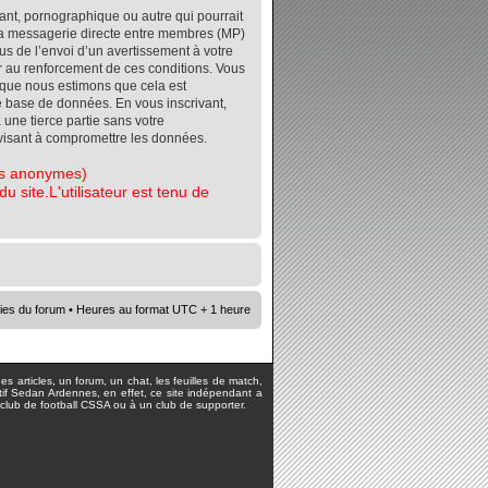
ant, pornographique ou autre qui pourrait
r la messagerie directe entre membres (MP)
s de l’envoi d’un avertissement à votre
er au renforcement de ces conditions. Vous
orsque nous estimons que cela est
re base de données. En vous inscrivant,
 une tierce partie sans votre
visant à compromettre les données.
tes anonymes)
 site.L'utilisateur est tenu de
ies du forum
• Heures au format UTC + 1 heure
s articles, un forum, un chat, les feuilles de match,
rtif Sedan Ardennes, en effet, ce site indépendant a
lub de football CSSA ou à un club de supporter.