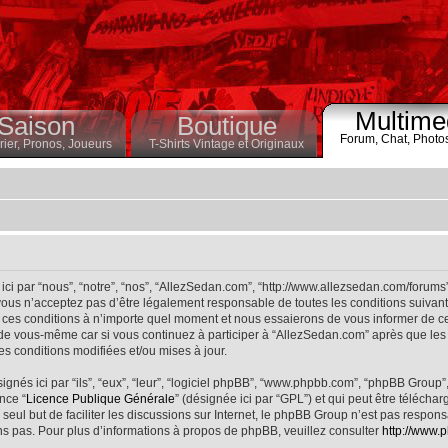
Multime
Saison
Boutique
Forum,
Chat,
Photo
ier,
Pronos,
Joueurs
T-Shirts Vintage et Originaux
ci par “nous”, “notre”, “nos”, “AllezSedan.com”, “http://www.allezsedan.com/forums
ous n’acceptez pas d’être légalement responsable de toutes les conditions suivantes
ces conditions à n’importe quel moment et nous essaierons de vous informer de ce
 de vous-même car si vous continuez à participer à “AllezSedan.com” après que les 
s conditions modifiées et/ou mises à jour.
nés ici par “ils”, “eux”, “leur”, “logiciel phpBB”, “www.phpbb.com”, “phpBB Group”
nce “
Licence Publique Générale
” (désignée ici par “GPL”) et qui peut être télécha
 seul but de faciliter les discussions sur Internet, le phpBB Group n’est pas respo
s pas. Pour plus d’informations à propos de phpBB, veuillez consulter
http://www.p