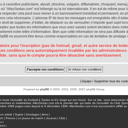
à caractère publicitaire, abusif, obscène, vulgaire, diffamatoire, choquant, menaç
ys où “AllezSedan.com” est hébergé ou la loi internationale. Il en est de même pou
pas respecter cela peut vous mener à un bannissement immédiat et permanent, en plu
eons cela nécessaire. L’adresse IP de tous les messages est enregistrée afin d’aid
e droit de supprimer, d’éditer, de déplacer ou de verrouiller n’importe quel sujet l
cceptez que toutes les informations que vous avez saisies soient stockées dans not
lemnt notre lettre d’information. Bien que cette information ne sera pas diffusée à
phpBB ne pourront être tenus comme responsables en cas de tentative de piratage 
atoire pour l’inscription (pas de hotmail, gmail, et autre service de boi
ces conditions sera automatiquement invalidée par les administrateurs du
lide, sans quoi le compte pourra être désactivé sans avertissement.
L’équipe
•
Supprimer tous les cook
Powered by
phpBB
© 2000, 2002, 2005, 2007 phpBB Group
toute l'actualité du football à Sedan et d'y réagir sur son forum. Sur ce site, vous retrouverez de
actives et multimédias. AllezSedan.com est le premier site qui traite de l'actualité du Club Spo
pages vues depuis le 6 décembre 1999. AllezSedan.com n'est aucunement affilié au c
un article
|
Sujets
|
Sondages
|
liens
|
tch
|
Pronos
|
Le joueur du match
|
Joueurs
|
Club
|
ux
|
deos
|