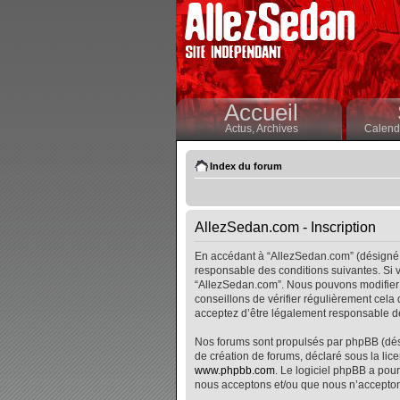
Accueil
Actus,
Archives
Calendr
Index du forum
AllezSedan.com - Inscription
En accédant à “AllezSedan.com” (désigné i
responsable des conditions suivantes. Si v
“AllezSedan.com”. Nous pouvons modifier 
conseillons de vérifier régulièrement cela
acceptez d’être légalement responsable de
Nos forums sont propulsés par phpBB (désig
de création de forums, déclaré sous la lice
www.phpbb.com
. Le logiciel phpBB a pour
nous acceptons et/ou que nous n’accepton