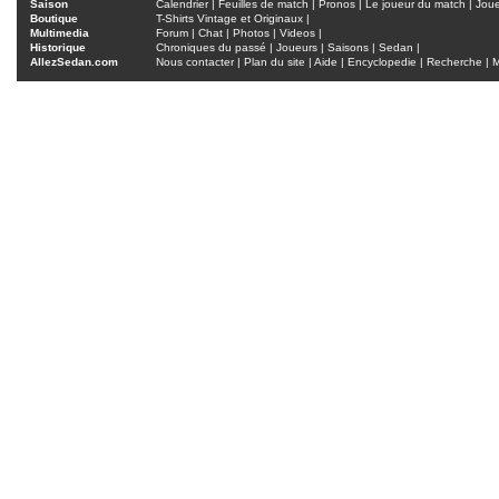
Saison
Calendrier
|
Feuilles de match
|
Pronos
|
Le joueur du match
|
Jou
Boutique
T-Shirts Vintage et Originaux
|
Multimedia
Forum
|
Chat
|
Photos
|
Videos
|
Historique
Chroniques du passé
|
Joueurs
|
Saisons
|
Sedan
|
AllezSedan.com
Nous contacter
|
Plan du site
|
Aide
|
Encyclopedie
|
Recherche
|
M