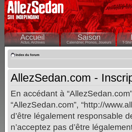
Accueil
Saison
Actus,
Archives
Calendrier,
Pronos,
Joueurs
T-Shir
Index du forum
AllezSedan.com - Inscri
En accédant à “AllezSedan.com” (
“AllezSedan.com”, “http://www.a
d’être légalement responsable de
n’acceptez pas d’être légalement