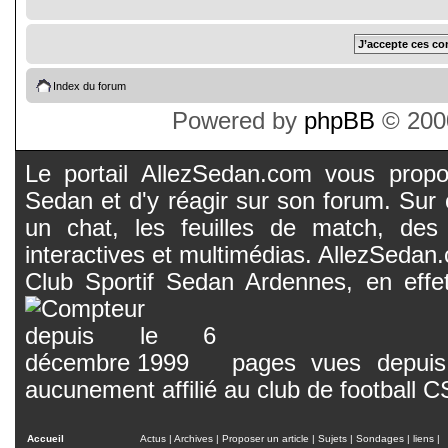
Index du forum
Powered by
phpBB
© 2000
Le portail AllezSedan.com vous propos
Sedan et d'y réagir sur son forum. Sur c
un chat, les feuilles de match, des
interactives et multimédias. AllezSedan.c
Club Sportif Sedan Ardennes, en effet
pages vues depuis 
aucunement affilié au club de football 
Accueil
Actus
|
Archives
|
Proposer un article
|
Sujets
|
Sondages
|
liens
|