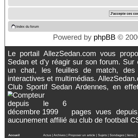
Index du forum
Powered by
phpBB
© 2000
Le portail AllezSedan.com vous propos
Sedan et d'y réagir sur son forum. Sur c
un chat, les feuilles de match, des
interactives et multimédias. AllezSedan.c
Club Sportif Sedan Ardennes, en effet
pages vues depuis 
aucunement affilié au club de football 
Accueil
Actus
|
Archives
|
Proposer un article
|
Sujets
|
Sondages
|
liens
|