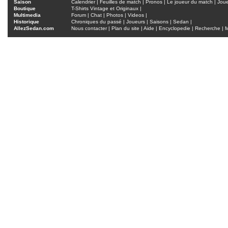
Saison
Calendrier
|
Feuilles de match
|
Pronos
|
Le joueur du match
|
Jou
Boutique
T-Shirts Vintage et Originaux
|
Multimedia
Forum
|
Chat
|
Photos
|
Videos
|
Historique
Chroniques du passé
|
Joueurs
|
Saisons
|
Sedan
|
AllezSedan.com
Nous contacter
|
Plan du site
|
Aide
|
Encyclopedie
|
Recherche
|
M