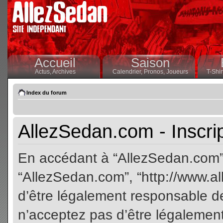
Accueil
Saison
Actus,
Archives
Calendrier,
Pronos,
Joueurs
T-Shir
Index du forum
AllezSedan.com - Inscri
En accédant à “AllezSedan.com” (
“AllezSedan.com”, “http://www.a
d’être légalement responsable de
n’acceptez pas d’être légalement