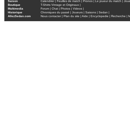
Saison
Calendrier
|
Feuilles de match
|
Pronos
|
Le joueur du match
|
Jou
Boutique
T-Shirts Vintage et Originaux
|
Multimedia
Forum
|
Chat
|
Photos
|
Videos
|
Historique
Chroniques du passé
|
Joueurs
|
Saisons
|
Sedan
|
AllezSedan.com
Nous contacter
|
Plan du site
|
Aide
|
Encyclopedie
|
Recherche
|
M