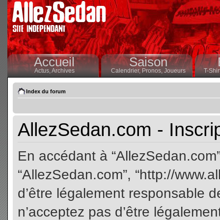
Accueil
Saison
Actus,
Archives
Calendrier,
Pronos,
Joueurs
T-Shir
Index du forum
AllezSedan.com - Inscri
En accédant à “AllezSedan.com” (
“AllezSedan.com”, “http://www.a
d’être légalement responsable de
n’acceptez pas d’être légalement