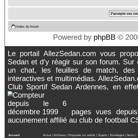
Index du forum
Powered by
phpBB
© 2000
Le portail AllezSedan.com vous propos
Sedan et d'y réagir sur son forum. Sur c
un chat, les feuilles de match, des
interactives et multimédias. AllezSedan.c
Club Sportif Sedan Ardennes, en effet
pages vues depuis 
aucunement affilié au club de football 
Accueil
Actus
|
Archives
|
Proposer un article
|
Sujets
|
Sondages
|
liens
|