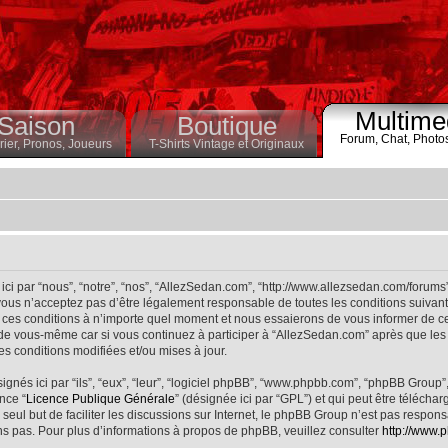
Multime
Saison
Boutique
Forum,
Chat,
Photo
ier,
Pronos,
Joueurs
T-Shirts Vintage et Originaux
ci par “nous”, “notre”, “nos”, “AllezSedan.com”, “http://www.allezsedan.com/forums
ous n’acceptez pas d’être légalement responsable de toutes les conditions suivantes
ces conditions à n’importe quel moment et nous essaierons de vous informer de ce
 de vous-même car si vous continuez à participer à “AllezSedan.com” après que les 
s conditions modifiées et/ou mises à jour.
nés ici par “ils”, “eux”, “leur”, “logiciel phpBB”, “www.phpbb.com”, “phpBB Group”
nce “
Licence Publique Générale
” (désignée ici par “GPL”) et qui peut être télécha
 seul but de faciliter les discussions sur Internet, le phpBB Group n’est pas respo
s pas. Pour plus d’informations à propos de phpBB, veuillez consulter
http://www.p