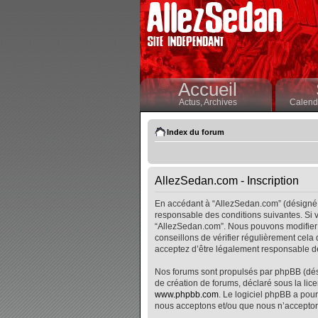
Accueil
Actus,
Archives
Calendr
Index du forum
AllezSedan.com - Inscription
En accédant à “AllezSedan.com” (désigné i
responsable des conditions suivantes. Si v
“AllezSedan.com”. Nous pouvons modifier 
conseillons de vérifier régulièrement cela
acceptez d’être légalement responsable de
Nos forums sont propulsés par phpBB (désig
de création de forums, déclaré sous la lice
www.phpbb.com
. Le logiciel phpBB a pour
nous acceptons et/ou que nous n’accepton