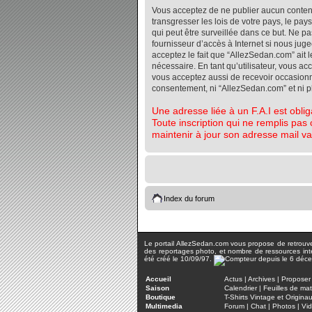
Vous acceptez de ne publier aucun contenu 
transgresser les lois de votre pays, le pa
qui peut être surveillée dans ce but. Ne 
fournisseur d’accès à Internet si nous jug
acceptez le fait que “AllezSedan.com” ait l
nécessaire. En tant qu’utilisateur, vous a
vous acceptez aussi de recevoir occasionnel
consentement, ni “AllezSedan.com” et ni 
Une adresse liée à un F.A.I est oblig
Toute inscription qui ne remplis pas 
maintenir à jour son adresse mail va
Index du forum
Le portail AllezSedan.com vous propose de retrouver 
des reportages photo, et nombre de ressources inter
été créé le 10/09/97.
Accueil
Actus
|
Archives
|
Proposer 
Saison
Calendrier
|
Feuilles de ma
Boutique
T-Shirts Vintage et Origina
Multimedia
Forum
|
Chat
|
Photos
|
Vi