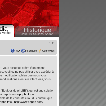
dia
Historique
s,
Vidéos
Joueurs,
Saisons,
Sedan
FAQ
Inscription
Connexion
”), vous acceptez d’être légalement
, veuillez ne pas utiliser et/ou accéder à
s modifications, bien que nous vous
modifications aient été effectuées, vous
, “Équipes de phpBB”), qui est une solution
rgé depuis
www.phpbb.fr
ou
nsable de la conduite et/ou du contenu que
hpbb.fr/
ou
http://www.phpbb.com/
.