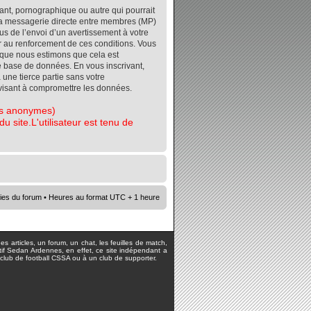
ant, pornographique ou autre qui pourrait
r la messagerie directe entre membres (MP)
s de l’envoi d’un avertissement à votre
er au renforcement de ces conditions. Vous
orsque nous estimons que cela est
re base de données. En vous inscrivant,
 une tierce partie sans votre
visant à compromettre les données.
tes anonymes)
 site.L'utilisateur est tenu de
ies du forum
• Heures au format UTC + 1 heure
s articles, un forum, un chat, les feuilles de match,
rtif Sedan Ardennes, en effet, ce site indépendant a
lub de football CSSA ou à un club de supporter.