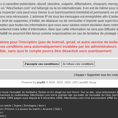
à caractère publicitaire, abusif, obscène, vulgaire, diffamatoire, choquant, menaç
ys où “AllezSedan.com” est hébergé ou la loi internationale. Il en est de même pou
pas respecter cela peut vous mener à un bannissement immédiat et permanent, en plu
eons cela nécessaire. L’adresse IP de tous les messages est enregistrée afin d’aid
e droit de supprimer, d’éditer, de déplacer ou de verrouiller n’importe quel sujet l
cceptez que toutes les informations que vous avez saisies soient stockées dans not
lemnt notre lettre d’information. Bien que cette information ne sera pas diffusée à
phpBB ne pourront être tenus comme responsables en cas de tentative de piratage 
atoire pour l’inscription (pas de hotmail, gmail, et autre service de boi
ces conditions sera automatiquement invalidée par les administrateurs du
lide, sans quoi le compte pourra être désactivé sans avertissement.
L’équipe
•
Supprimer tous les cook
Powered by
phpBB
© 2000, 2002, 2005, 2007 phpBB Group
toute l'actualité du football à Sedan et d'y réagir sur son forum. Sur ce site, vous retrouverez de
actives et multimédias. AllezSedan.com est le premier site qui traite de l'actualité du Club Spo
pages vues depuis le 6 décembre 1999. AllezSedan.com n'est aucunement affilié au c
un article
|
Sujets
|
Sondages
|
liens
|
tch
|
Pronos
|
Le joueur du match
|
Joueurs
|
Club
|
ux
|
deos
|