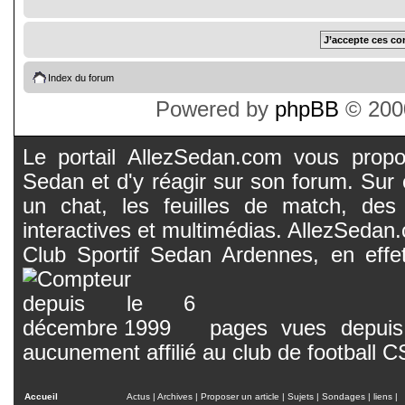
Index du forum
Powered by
phpBB
© 2000
Le portail AllezSedan.com vous propos
Sedan et d'y réagir sur son forum. Sur c
un chat, les feuilles de match, des
interactives et multimédias. AllezSedan.c
Club Sportif Sedan Ardennes, en effet
pages vues depuis 
aucunement affilié au club de football 
Accueil
Actus
|
Archives
|
Proposer un article
|
Sujets
|
Sondages
|
liens
|