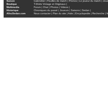
Saison
Calendrier
|
Feuilles de match
|
Pronos
|
Le joueur du match
|
Jou
Boutique
T-Shirts Vintage et Originaux
|
Multimedia
Forum
|
Chat
|
Photos
|
Videos
|
Historique
Chroniques du passé
|
Joueurs
|
Saisons
|
Sedan
|
AllezSedan.com
Nous contacter
|
Plan du site
|
Aide
|
Encyclopedie
|
Recherche
|
M