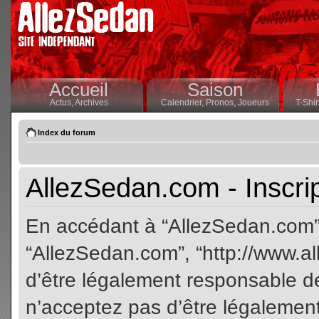
Accueil
Saison
Actus,
Archives
Calendrier,
Pronos,
Joueurs
T-Shir
Index du forum
AllezSedan.com - Inscri
En accédant à “AllezSedan.com” (
“AllezSedan.com”, “http://www.a
d’être légalement responsable de
n’acceptez pas d’être légalement