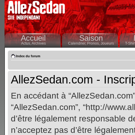
Accueil
Saison
Actus,
Archives
Calendrier,
Pronos,
Joueurs
T-Shir
Index du forum
AllezSedan.com - Inscri
En accédant à “AllezSedan.com” (
“AllezSedan.com”, “http://www.a
d’être légalement responsable de
n’acceptez pas d’être légalement