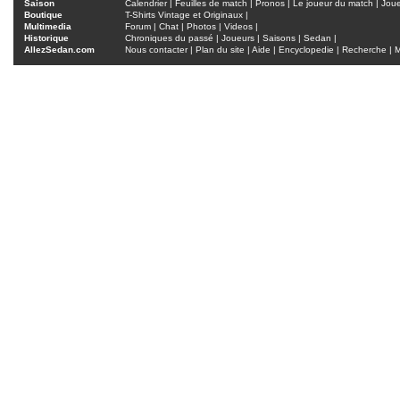
Saison
Calendrier
|
Feuilles de match
|
Pronos
|
Le joueur du match
|
Jou
Boutique
T-Shirts Vintage et Originaux
|
Multimedia
Forum
|
Chat
|
Photos
|
Videos
|
Historique
Chroniques du passé
|
Joueurs
|
Saisons
|
Sedan
|
AllezSedan.com
Nous contacter
|
Plan du site
|
Aide
|
Encyclopedie
|
Recherche
|
M