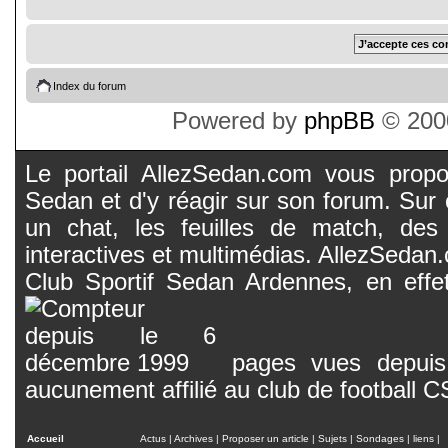
Index du forum
Powered by
phpBB
© 2000
Le portail AllezSedan.com vous propos
Sedan et d'y réagir sur son forum. Sur c
un chat, les feuilles de match, des
interactives et multimédias. AllezSedan.c
Club Sportif Sedan Ardennes, en effet
pages vues depuis 
aucunement affilié au club de football 
Accueil
Actus
|
Archives
|
Proposer un article
|
Sujets
|
Sondages
|
liens
|