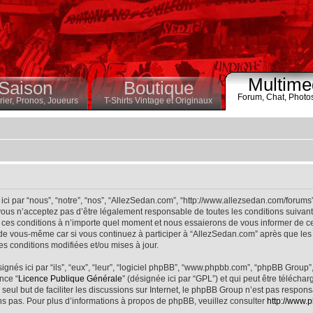
Multime
Saison
Boutique
Forum,
Chat,
Photo
ier,
Pronos,
Joueurs
T-Shirts Vintage et Originaux
ci par “nous”, “notre”, “nos”, “AllezSedan.com”, “http://www.allezsedan.com/forums
ous n’acceptez pas d’être légalement responsable de toutes les conditions suivantes
ces conditions à n’importe quel moment et nous essaierons de vous informer de ce
 de vous-même car si vous continuez à participer à “AllezSedan.com” après que les 
s conditions modifiées et/ou mises à jour.
nés ici par “ils”, “eux”, “leur”, “logiciel phpBB”, “www.phpbb.com”, “phpBB Group”
nce “
Licence Publique Générale
” (désignée ici par “GPL”) et qui peut être télécha
 seul but de faciliter les discussions sur Internet, le phpBB Group n’est pas respo
s pas. Pour plus d’informations à propos de phpBB, veuillez consulter
http://www.p