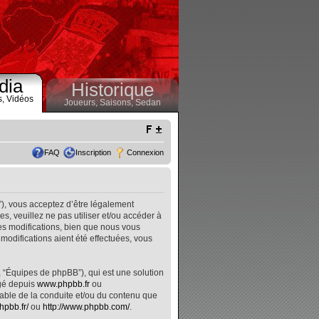
dia
Historique
s,
Vidéos
Joueurs,
Saisons,
Sedan
FAQ
Inscription
Connexion
”), vous acceptez d’être légalement
, veuillez ne pas utiliser et/ou accéder à
s modifications, bien que nous vous
modifications aient été effectuées, vous
, “Équipes de phpBB”), qui est une solution
rgé depuis
www.phpbb.fr
ou
nsable de la conduite et/ou du contenu que
hpbb.fr/
ou
http://www.phpbb.com/
.