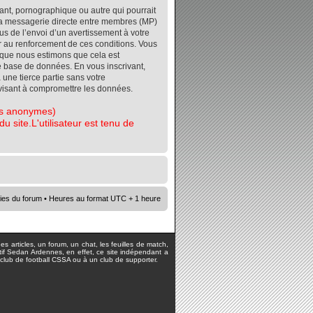
ant, pornographique ou autre qui pourrait
r la messagerie directe entre membres (MP)
s de l’envoi d’un avertissement à votre
er au renforcement de ces conditions. Vous
orsque nous estimons que cela est
re base de données. En vous inscrivant,
 une tierce partie sans votre
visant à compromettre les données.
tes anonymes)
 site.L'utilisateur est tenu de
ies du forum
• Heures au format UTC + 1 heure
s articles, un forum, un chat, les feuilles de match,
rtif Sedan Ardennes, en effet, ce site indépendant a
lub de football CSSA ou à un club de supporter.