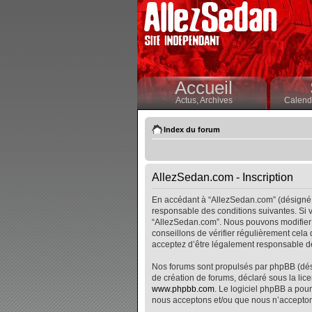
Accueil
Actus,
Archives
Calendr
Index du forum
AllezSedan.com - Inscription
En accédant à “AllezSedan.com” (désigné i
responsable des conditions suivantes. Si v
“AllezSedan.com”. Nous pouvons modifier 
conseillons de vérifier régulièrement cela
acceptez d’être légalement responsable de
Nos forums sont propulsés par phpBB (désig
de création de forums, déclaré sous la lice
www.phpbb.com
. Le logiciel phpBB a pour
nous acceptons et/ou que nous n’accepton