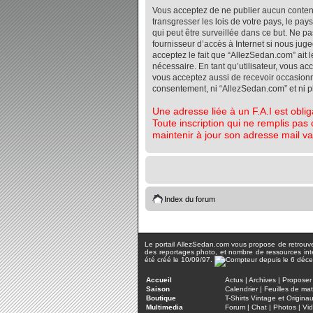
Vous acceptez de ne publier aucun contenu 
transgresser les lois de votre pays, le pa
qui peut être surveillée dans ce but. Ne 
fournisseur d’accès à Internet si nous jug
acceptez le fait que “AllezSedan.com” ait l
nécessaire. En tant qu’utilisateur, vous a
vous acceptez aussi de recevoir occasionnel
consentement, ni “AllezSedan.com” et ni 
Une adresse liée à un F.A.I est oblig
Toute inscription qui ne remplis pas 
maintenir à jour son adresse mail va
Index du forum
Le portail AllezSedan.com vous propose de retrouver 
des reportages photo, et nombre de ressources inter
été créé le 10/09/97.
Accueil
Actus
|
Archives
|
Proposer 
Saison
Calendrier
|
Feuilles de ma
Boutique
T-Shirts Vintage et Origina
Multimedia
Forum
|
Chat
|
Photos
|
Vi