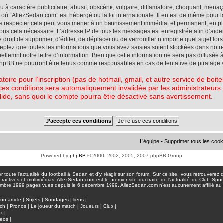
à caractère publicitaire, abusif, obscène, vulgaire, diffamatoire, choquant, menaç
ys où “AllezSedan.com” est hébergé ou la loi internationale. Il en est de même pou
pas respecter cela peut vous mener à un bannissement immédiat et permanent, en plu
eons cela nécessaire. L’adresse IP de tous les messages est enregistrée afin d’aid
e droit de supprimer, d’éditer, de déplacer ou de verrouiller n’importe quel sujet l
cceptez que toutes les informations que vous avez saisies soient stockées dans not
lemnt notre lettre d’information. Bien que cette information ne sera pas diffusée à
phpBB ne pourront être tenus comme responsables en cas de tentative de piratage 
atoire pour l’inscription (pas de hotmail, gmail, et autre service de boi
ces conditions sera automatiquement invalidée par les administrateurs du
lide, sans quoi le compte pourra être désactivé sans avertissement.
L’équipe
•
Supprimer tous les cook
Powered by
phpBB
© 2000, 2002, 2005, 2007 phpBB Group
toute l'actualité du football à Sedan et d'y réagir sur son forum. Sur ce site, vous retrouverez de
actives et multimédias. AllezSedan.com est le premier site qui traite de l'actualité du Club Spo
pages vues depuis le 6 décembre 1999. AllezSedan.com n'est aucunement affilié au c
un article
|
Sujets
|
Sondages
|
liens
|
tch
|
Pronos
|
Le joueur du match
|
Joueurs
|
Club
|
ux
|
deos
|