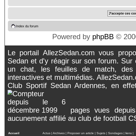
Index du forum
Powered by
phpBB
© 2000
Le portail AllezSedan.com vous propos
Sedan et d'y réagir sur son forum. Sur c
un chat, les feuilles de match, des
interactives et multimédias. AllezSedan.c
Club Sportif Sedan Ardennes, en effet
pages vues depuis 
aucunement affilié au club de football 
Accueil
Actus
|
Archives
|
Proposer un article
|
Sujets
|
Sondages
|
liens
|