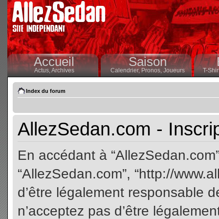
Accueil
Saison
Actus,
Archives
Calendrier,
Pronos,
Joueurs
T-Shir
Index du forum
AllezSedan.com - Inscri
En accédant à “AllezSedan.com” (
“AllezSedan.com”, “http://www.a
d’être légalement responsable de
n’acceptez pas d’être légalement