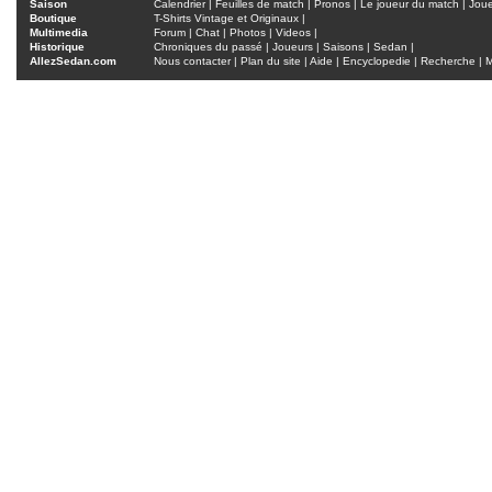
Saison
Calendrier
|
Feuilles de match
|
Pronos
|
Le joueur du match
|
Jou
Boutique
T-Shirts Vintage et Originaux
|
Multimedia
Forum
|
Chat
|
Photos
|
Videos
|
Historique
Chroniques du passé
|
Joueurs
|
Saisons
|
Sedan
|
AllezSedan.com
Nous contacter
|
Plan du site
|
Aide
|
Encyclopedie
|
Recherche
|
M