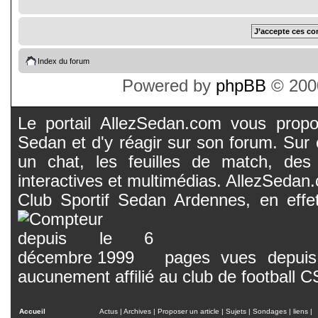
Index du forum
Powered by
phpBB
© 2000
Le portail AllezSedan.com vous propos
Sedan et d'y réagir sur son forum. Sur c
un chat, les feuilles de match, des
interactives et multimédias. AllezSedan.c
Club Sportif Sedan Ardennes, en effet
pages vues depuis 
aucunement affilié au club de football 
Accueil
Actus
|
Archives
|
Proposer un article
|
Sujets
|
Sondages
|
liens
|