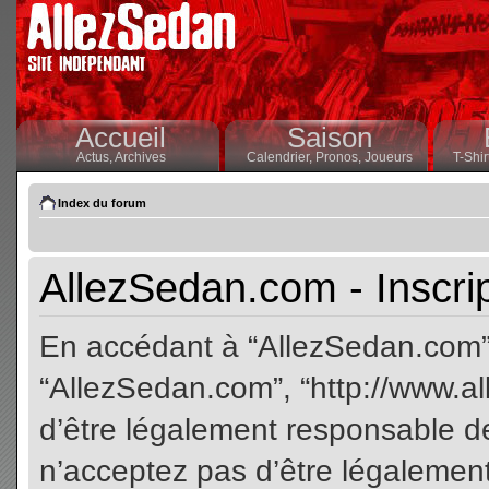
Accueil
Saison
Actus,
Archives
Calendrier,
Pronos,
Joueurs
T-Shir
Index du forum
AllezSedan.com - Inscri
En accédant à “AllezSedan.com” (
“AllezSedan.com”, “http://www.a
d’être légalement responsable de
n’acceptez pas d’être légalement