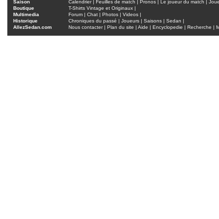
Saison
Calendrier
|
Feuilles de match
|
Pronos
|
Le joueur du match
|
Jou
Boutique
T-Shirts Vintage et Originaux
|
Multimedia
Forum
|
Chat
|
Photos
|
Videos
|
Historique
Chroniques du passé
|
Joueurs
|
Saisons
|
Sedan
|
AllezSedan.com
Nous contacter
|
Plan du site
|
Aide
|
Encyclopedie
|
Recherche
|
M