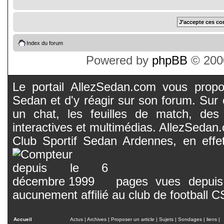
Index du forum
Powered by
phpBB
© 2000
Le portail AllezSedan.com vous propos
Sedan et d'y réagir sur son forum. Sur c
un chat, les feuilles de match, des
interactives et multimédias. AllezSedan.c
Club Sportif Sedan Ardennes, en effet
pages vues depuis 
aucunement affilié au club de football 
Accueil
Actus
|
Archives
|
Proposer un article
|
Sujets
|
Sondages
|
liens
|