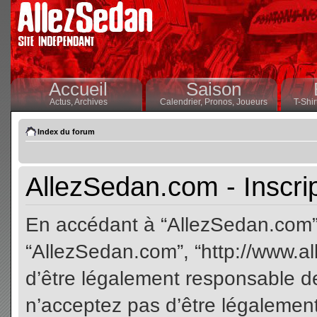
Accueil
Saison
Actus,
Archives
Calendrier,
Pronos,
Joueurs
T-Shir
Index du forum
AllezSedan.com - Inscri
En accédant à “AllezSedan.com” (
“AllezSedan.com”, “http://www.a
d’être légalement responsable de
n’acceptez pas d’être légalement