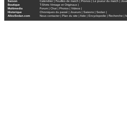
Saison
Calendrier
|
Feuilles de match
|
Pronos
|
Le joueur du match
|
Jou
Boutique
T-Shirts Vintage et Originaux
|
Multimedia
Forum
|
Chat
|
Photos
|
Videos
|
Historique
Chroniques du passé
|
Joueurs
|
Saisons
|
Sedan
|
AllezSedan.com
Nous contacter
|
Plan du site
|
Aide
|
Encyclopedie
|
Recherche
|
M