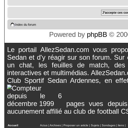
Index du forum
Powered by
phpBB
© 2000
Le portail AllezSedan.com vous propos
Sedan et d'y réagir sur son forum. Sur c
un chat, les feuilles de match, des
interactives et multimédias. AllezSedan.c
Club Sportif Sedan Ardennes, en effet
pages vues depuis 
aucunement affilié au club de football 
Accueil
Actus
|
Archives
|
Proposer un article
|
Sujets
|
Sondages
|
liens
|