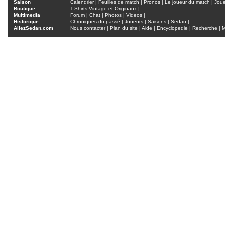
Saison
Calendrier
|
Feuilles de match
|
Pronos
|
Le joueur du match
|
Jou
Boutique
T-Shirts Vintage et Originaux
|
Multimedia
Forum
|
Chat
|
Photos
|
Videos
|
Historique
Chroniques du passé
|
Joueurs
|
Saisons
|
Sedan
|
AllezSedan.com
Nous contacter
|
Plan du site
|
Aide
|
Encyclopedie
|
Recherche
|
M