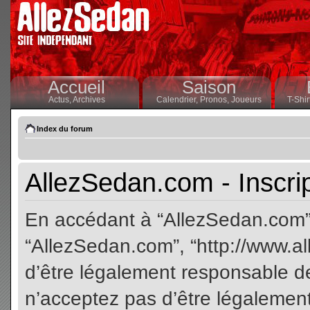
Accueil
Saison
Actus,
Archives
Calendrier,
Pronos,
Joueurs
T-Shir
Index du forum
AllezSedan.com - Inscri
En accédant à “AllezSedan.com” (
“AllezSedan.com”, “http://www.a
d’être légalement responsable de
n’acceptez pas d’être légalement