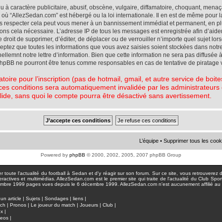
à caractère publicitaire, abusif, obscène, vulgaire, diffamatoire, choquant, menaç
ys où “AllezSedan.com” est hébergé ou la loi internationale. Il en est de même pou
pas respecter cela peut vous mener à un bannissement immédiat et permanent, en plu
eons cela nécessaire. L’adresse IP de tous les messages est enregistrée afin d’aid
e droit de supprimer, d’éditer, de déplacer ou de verrouiller n’importe quel sujet l
cceptez que toutes les informations que vous avez saisies soient stockées dans not
lemnt notre lettre d’information. Bien que cette information ne sera pas diffusée à
phpBB ne pourront être tenus comme responsables en cas de tentative de piratage 
atoire pour l’inscription (pas de hotmail, gmail, et autre service de boi
ces conditions sera automatiquement invalidée par les administrateurs du
lide, sans quoi le compte pourra être désactivé sans avertissement.
L’équipe
•
Supprimer tous les cook
Powered by
phpBB
© 2000, 2002, 2005, 2007 phpBB Group
toute l'actualité du football à Sedan et d'y réagir sur son forum. Sur ce site, vous retrouverez de
actives et multimédias. AllezSedan.com est le premier site qui traite de l'actualité du Club Spo
pages vues depuis le 6 décembre 1999. AllezSedan.com n'est aucunement affilié au c
un article
|
Sujets
|
Sondages
|
liens
|
tch
|
Pronos
|
Le joueur du match
|
Joueurs
|
Club
|
ux
|
deos
|