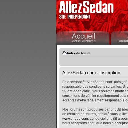
Accueil
Actus,
Archives
Calendr
Index du forum
AllezSedan.com - Inscription
En accédant à “AllezSedan.com” (désigné i
responsable des conditions suivantes. Si v
“AllezSedan.com”. Nous pouvons modifier 
conseillons de vérifier régulièrement cela
acceptez d’être légalement responsable de
Nos forums sont propulsés par phpBB (désig
de création de forums, déclaré sous la lice
www.phpbb.com
. Le logiciel phpBB a pour
nous acceptons et/ou que nous n’accepton