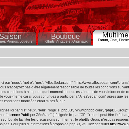
Multime
Saison
Boutique
Forum,
Chat,
Photo
ier,
Pronos,
Joueurs
T-Shirts Vintage et Originaux
ci par “nous”, “notre”, “nos”, “AllezSedan.com”, “http://www.allezsedan.com/forums
ous n’acceptez pas d’être légalement responsable de toutes les conditions suivantes
ces conditions à n’importe quel moment et nous essaierons de vous informer de ce
 de vous-même car si vous continuez à participer à “AllezSedan.com” après que les 
s conditions modifiées et/ou mises à jour.
nés ici par “ils”, “eux”, “leur”, “logiciel phpBB”, “www.phpbb.com”, “phpBB Group”
nce “
Licence Publique Générale
” (désignée ici par “GPL”) et qui peut être télécha
 seul but de faciliter les discussions sur Internet, le phpBB Group n’est pas respo
s pas. Pour plus d’informations à propos de phpBB, veuillez consulter
http://www.p