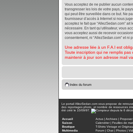
Vous acceptez de ne publier aucun contenu 
transgresser les lois de votre pays, le pa
qui peut être surveillée dans ce but. Ne 
fournisseur d’accès à Internet si nous jug
acceptez le fait que “AllezSedan.com” ait l
nécessaire. En tant qu’utilisateur, vous a
vous acceptez aussi de recevoir occasionnel
consentement, ni “AllezSedan.com” et ni 
Une adresse liée à un F.A.I est oblig
Toute inscription qui ne remplis pas 
maintenir à jour son adresse mail va
Index du forum
Le portail AllezSedan.com vous propose de retrouver 
des reportages photo, et nombre de ressources inter
été créé le 10/09/97.
Accueil
Actus
|
Archives
|
Proposer 
Saison
Calendrier
|
Feuilles de ma
Boutique
T-Shirts Vintage et Origina
Multimedia
Forum
|
Chat
|
Photos
|
Vi