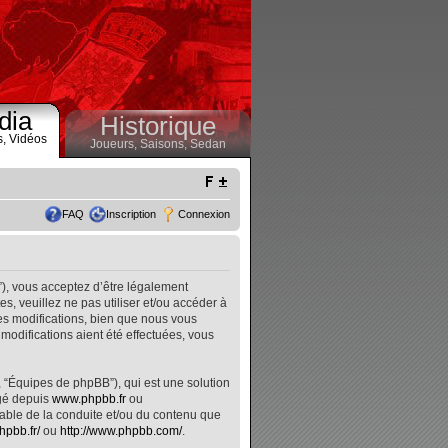
dia
Historique
s,
Vidéos
Joueurs,
Saisons,
Sedan
FAQ
Inscription
Connexion
”), vous acceptez d’être légalement
, veuillez ne pas utiliser et/ou accéder à
s modifications, bien que nous vous
modifications aient été effectuées, vous
, “Équipes de phpBB”), qui est une solution
rgé depuis
www.phpbb.fr
ou
nsable de la conduite et/ou du contenu que
hpbb.fr/
ou
http://www.phpbb.com/
.