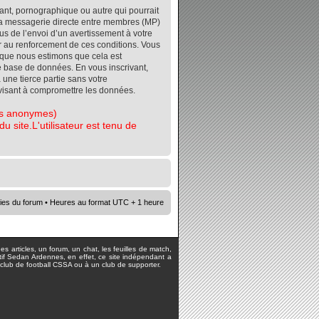
ant, pornographique ou autre qui pourrait
r la messagerie directe entre membres (MP)
s de l’envoi d’un avertissement à votre
er au renforcement de ces conditions. Vous
orsque nous estimons que cela est
re base de données. En vous inscrivant,
 une tierce partie sans votre
visant à compromettre les données.
tes anonymes)
 site.L'utilisateur est tenu de
ies du forum
• Heures au format UTC + 1 heure
s articles, un forum, un chat, les feuilles de match,
rtif Sedan Ardennes, en effet, ce site indépendant a
lub de football CSSA ou à un club de supporter.