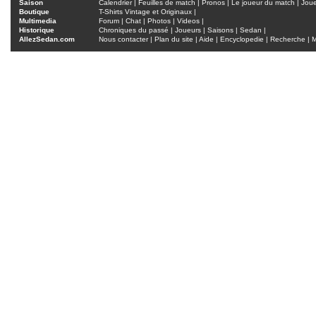
Saison
Calendrier
|
Feuilles de match
|
Pronos
|
Le joueur du match
|
Jou
Boutique
T-Shirts Vintage et Originaux
|
Multimedia
Forum
|
Chat
|
Photos
|
Videos
|
Historique
Chroniques du passé
|
Joueurs
|
Saisons
|
Sedan
|
AllezSedan.com
Nous contacter
|
Plan du site
|
Aide
|
Encyclopedie
|
Recherche
|
M