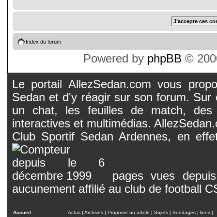
Index du forum
Powered by
phpBB
© 2000
Le portail AllezSedan.com vous propos
Sedan et d'y réagir sur son forum. Sur c
un chat, les feuilles de match, des
interactives et multimédias. AllezSedan.c
Club Sportif Sedan Ardennes, en effet
pages vues depuis 
aucunement affilié au club de football 
Accueil
Actus
|
Archives
|
Proposer un article
|
Sujets
|
Sondages
|
liens
|