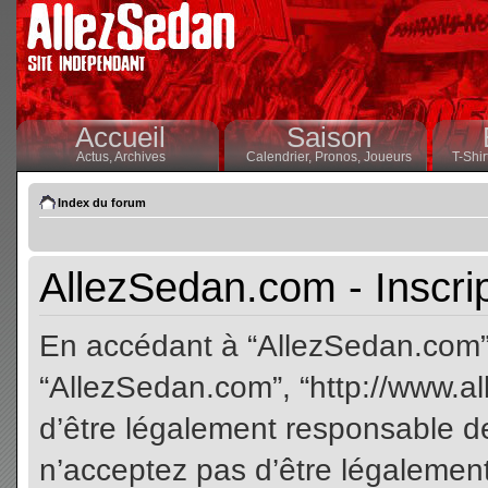
Accueil
Saison
Actus,
Archives
Calendrier,
Pronos,
Joueurs
T-Shir
Index du forum
AllezSedan.com - Inscri
En accédant à “AllezSedan.com” (
“AllezSedan.com”, “http://www.a
d’être légalement responsable de
n’acceptez pas d’être légalement