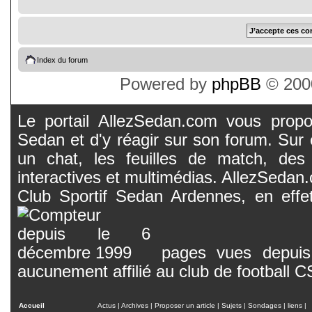
Index du forum
Powered by
phpBB
© 2000
Le portail AllezSedan.com vous propos
Sedan et d'y réagir sur son forum. Sur c
un chat, les feuilles de match, des
interactives et multimédias. AllezSedan.c
Club Sportif Sedan Ardennes, en effet
pages vues depuis 
aucunement affilié au club de football 
Accueil
Actus
|
Archives
|
Proposer un article
|
Sujets
|
Sondages
|
liens
|