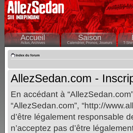
Accueil
Saison
Actus,
Archives
Calendrier,
Pronos,
Joueurs
T-Shir
Index du forum
AllezSedan.com - Inscri
En accédant à “AllezSedan.com” (
“AllezSedan.com”, “http://www.a
d’être légalement responsable de
n’acceptez pas d’être légalement