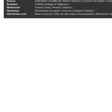
Saison
Calendrier
|
Feuilles de match
|
Pronos
|
Le joueur du match
|
Jou
Boutique
T-Shirts Vintage et Originaux
|
Multimedia
Forum
|
Chat
|
Photos
|
Videos
|
Historique
Chroniques du passé
|
Joueurs
|
Saisons
|
Sedan
|
AllezSedan.com
Nous contacter
|
Plan du site
|
Aide
|
Encyclopedie
|
Recherche
|
M