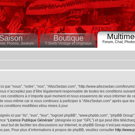
Multime
Saison
Boutique
Forum,
Chat,
Photo
ier,
Pronos,
Joueurs
T-Shirts Vintage et Originaux
ci par “nous”, “notre”, “nos”, “AllezSedan.com”, “http://www.allezsedan.com/forums
ous n’acceptez pas d’être légalement responsable de toutes les conditions suivantes
ces conditions à n’importe quel moment et nous essaierons de vous informer de ce
 de vous-même car si vous continuez à participer à “AllezSedan.com” après que les 
s conditions modifiées et/ou mises à jour.
nés ici par “ils”, “eux”, “leur”, “logiciel phpBB”, “www.phpbb.com”, “phpBB Group”
nce “
Licence Publique Générale
” (désignée ici par “GPL”) et qui peut être télécha
 seul but de faciliter les discussions sur Internet, le phpBB Group n’est pas respo
s pas. Pour plus d’informations à propos de phpBB, veuillez consulter
http://www.p