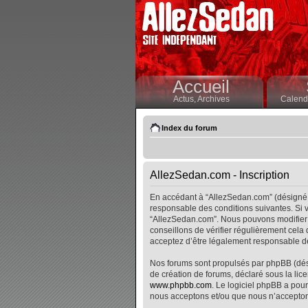
Accueil
Actus,
Archives
Calendr
Index du forum
AllezSedan.com - Inscription
En accédant à “AllezSedan.com” (désigné i
responsable des conditions suivantes. Si v
“AllezSedan.com”. Nous pouvons modifier 
conseillons de vérifier régulièrement cela
acceptez d’être légalement responsable de
Nos forums sont propulsés par phpBB (désig
de création de forums, déclaré sous la lice
www.phpbb.com
. Le logiciel phpBB a pour
nous acceptons et/ou que nous n’accepton