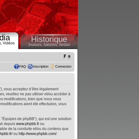
dia
Historique
s,
Vidéos
Joueurs,
Saisons,
Sedan
FAQ
Inscription
Connexion
”), vous acceptez d’être légalement
, veuillez ne pas utiliser et/ou accéder à
s modifications, bien que nous vous
modifications aient été effectuées, vous
, “Équipes de phpBB”), qui est une solution
rgé depuis
www.phpbb.fr
ou
nsable de la conduite et/ou du contenu que
hpbb.fr/
ou
http://www.phpbb.com/
.