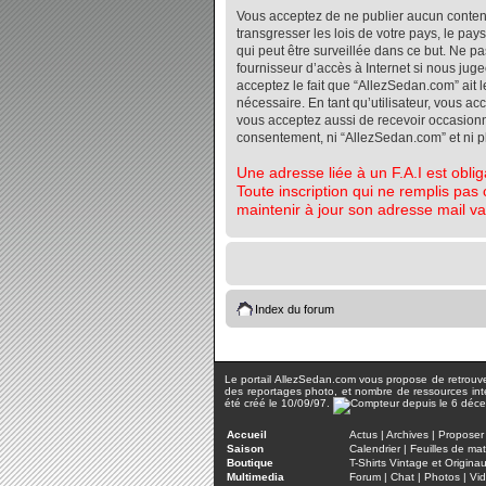
Vous acceptez de ne publier aucun contenu 
transgresser les lois de votre pays, le pa
qui peut être surveillée dans ce but. Ne 
fournisseur d’accès à Internet si nous jug
acceptez le fait que “AllezSedan.com” ait l
nécessaire. En tant qu’utilisateur, vous a
vous acceptez aussi de recevoir occasionnel
consentement, ni “AllezSedan.com” et ni 
Une adresse liée à un F.A.I est oblig
Toute inscription qui ne remplis pas 
maintenir à jour son adresse mail va
Index du forum
Le portail AllezSedan.com vous propose de retrouver 
des reportages photo, et nombre de ressources inter
été créé le 10/09/97.
Accueil
Actus
|
Archives
|
Proposer 
Saison
Calendrier
|
Feuilles de ma
Boutique
T-Shirts Vintage et Origina
Multimedia
Forum
|
Chat
|
Photos
|
Vi