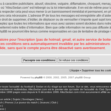
à caractère publicitaire, abusif, obscène, vulgaire, diffamatoire, choquant, menaç
ys où “AllezSedan.com” est hébergé ou la loi internationale. Il en est de même pou
pas respecter cela peut vous mener à un bannissement immédiat et permanent, en plu
eons cela nécessaire. L’adresse IP de tous les messages est enregistrée afin d’aid
e droit de supprimer, d’éditer, de déplacer ou de verrouiller n’importe quel sujet l
cceptez que toutes les informations que vous avez saisies soient stockées dans not
lemnt notre lettre d’information. Bien que cette information ne sera pas diffusée à
phpBB ne pourront être tenus comme responsables en cas de tentative de piratage 
atoire pour l’inscription (pas de hotmail, gmail, et autre service de boi
ces conditions sera automatiquement invalidée par les administrateurs du
lide, sans quoi le compte pourra être désactivé sans avertissement.
L’équipe
•
Supprimer tous les cook
Powered by
phpBB
© 2000, 2002, 2005, 2007 phpBB Group
toute l'actualité du football à Sedan et d'y réagir sur son forum. Sur ce site, vous retrouverez de
actives et multimédias. AllezSedan.com est le premier site qui traite de l'actualité du Club Spo
pages vues depuis le 6 décembre 1999. AllezSedan.com n'est aucunement affilié au c
un article
|
Sujets
|
Sondages
|
liens
|
tch
|
Pronos
|
Le joueur du match
|
Joueurs
|
Club
|
ux
|
deos
|