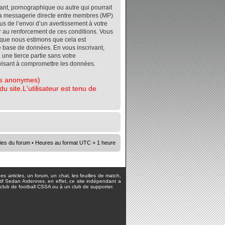
ant, pornographique ou autre qui pourrait
r la messagerie directe entre membres (MP)
s de l’envoi d’un avertissement à votre
er au renforcement de ces conditions. Vous
orsque nous estimons que cela est
re base de données. En vous inscrivant,
 une tierce partie sans votre
visant à compromettre les données.
tes anonymes)
 site.L'utilisateur est tenu de
ies du forum
• Heures au format UTC + 1 heure
s articles, un forum, un chat, les feuilles de match,
rtif Sedan Ardennes, en effet, ce site indépendant a
lub de football CSSA ou à un club de supporter.