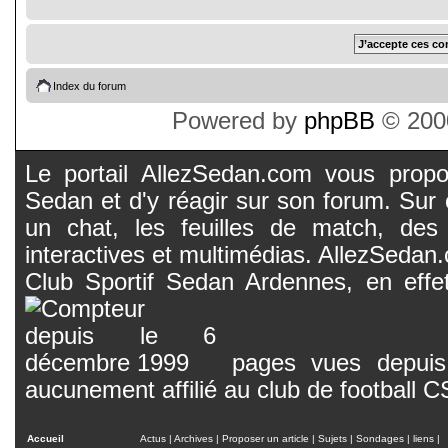
Index du forum
Powered by
phpBB
© 2000
Le portail AllezSedan.com vous propos
Sedan et d'y réagir sur son forum. Sur c
un chat, les feuilles de match, des
interactives et multimédias. AllezSedan.c
Club Sportif Sedan Ardennes, en effet
pages vues depuis 
aucunement affilié au club de football 
Accueil
Actus
|
Archives
|
Proposer un article
|
Sujets
|
Sondages
|
liens
|