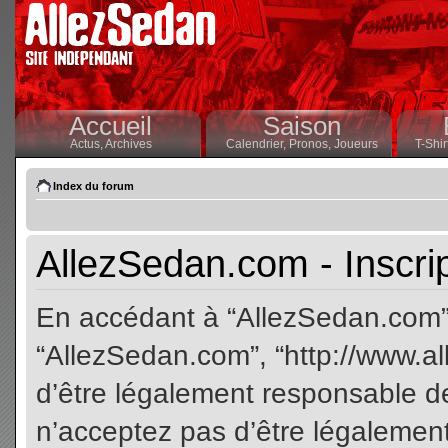
Accueil
Saison
Actus,
Archives
Calendrier,
Pronos,
Joueurs
T-Shir
Index du forum
AllezSedan.com - Inscri
En accédant à “AllezSedan.com” (
“AllezSedan.com”, “http://www.a
d’être légalement responsable de
n’acceptez pas d’être légalement