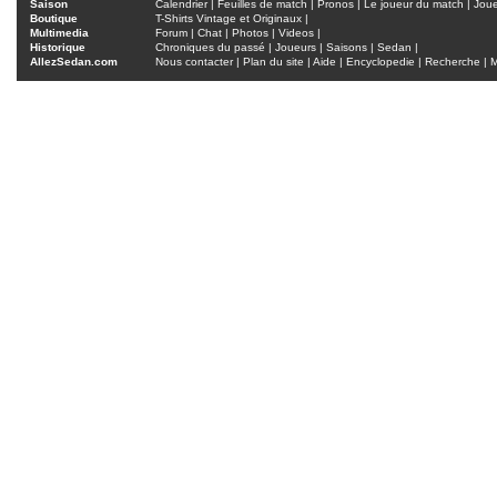
Saison
Calendrier
|
Feuilles de match
|
Pronos
|
Le joueur du match
|
Jou
Boutique
T-Shirts Vintage et Originaux
|
Multimedia
Forum
|
Chat
|
Photos
|
Videos
|
Historique
Chroniques du passé
|
Joueurs
|
Saisons
|
Sedan
|
AllezSedan.com
Nous contacter
|
Plan du site
|
Aide
|
Encyclopedie
|
Recherche
|
M